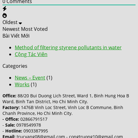
0
Comments
Oldest
Newest
Most Voted
Bài Viết Mới
Method of filtering styrene pollutants in water
Cộng Tác Viên
Categories
News – Event
(1)
Works
(1)
Office:
88/20 Bui Duong Lich Street, Ward 1, Binh Hung Hoa B
Ward, Binh Tan District, Ho Chi Minh City.
Factory:
1476B Vinh Loc Street, Vinh Loc B Commune, Binh
Chanh Province, Ho Chi Minh City.
- Office:
02866791517
-
Sale:
0978549978
-
Hotline:
0903387995
Email:
trucvang08@gmail.com - congtruong10@gmail.com