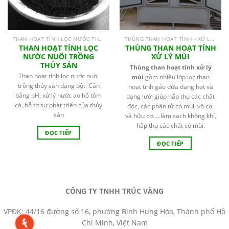
THAN HOẠT TÍNH LỌC NƯỚC THỦY SẢN
THÙNG THAN HOẠT TÍNH - XỬ LÝ MÙI
THAN HOẠT TÍNH LỌC
THÙNG THAN HOẠT TÍNH
NƯỚC NUÔI TRỒNG
XỬ LÝ MÙI
THỦY SẢN
Thùng than hoạt tính xử lý
Than hoạt tính lọc nước nuôi
mùi
gồm nhiều lớp lọc than
trồng thủy sản dạng bột. Cân
hoạt tính gáo dừa dạng hạt và
bằng pH, xử lý nước ao hồ tôm
dạng lưới giúp hấp thụ các chất
cá, hỗ tợ sự phát triển của thủy
độc, các phân tử có mùi, vô cơ,
sản
và hữu cơ.....làm sạch không khí,
hấp thụ các chất có mùi.
ĐỌC TIẾP
ĐỌC TIẾP
CÔNG TY TNHH TRÚC VÀNG
VPĐK: 44/16 đường số 16, phường Bình Hưng Hòa, Thành phố Hồ
Chí Minh, Việt Nam