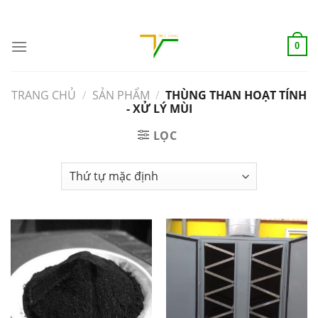
Skip
ADD ANYTHING HERE OR JUST REMOVE IT...
to
content
0
TRANG CHỦ
/
SẢN PHẨM
/
THÙNG THAN HOẠT TÍNH
- XỬ LÝ MÙI
LỌC