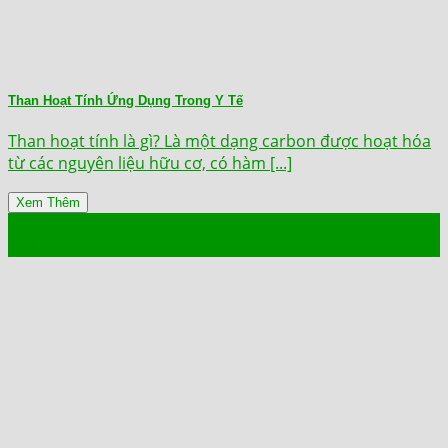
Than Hoạt Tính Ứng Dụng Trong Y Tế
Than hoạt tính là gì? Là một dạng carbon được hoạt hóa
từ các nguyên liệu hữu cơ, có hàm [...]
Xem Thêm
16
Th9