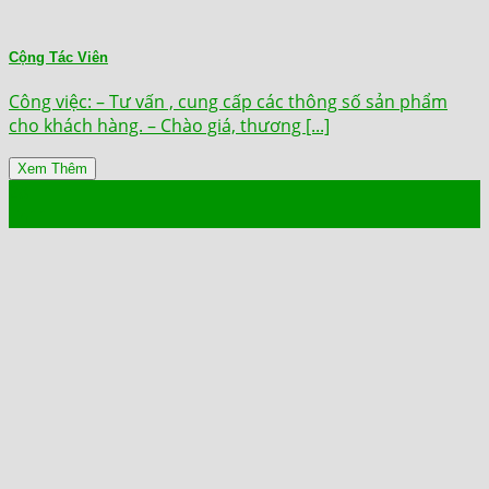
Cộng Tác Viên
Công việc: – Tư vấn , cung cấp các thông số sản phẩm
cho khách hàng. – Chào giá, thương [...]
Xem Thêm
28
Th11