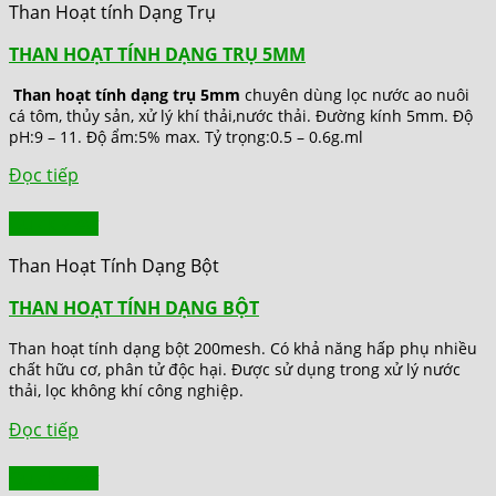
Than Hoạt tính Dạng Trụ
THAN HOẠT TÍNH DẠNG TRỤ 5MM
Than hoạt tính dạng trụ 5mm
chuyên dùng lọc nước ao nuôi
cá tôm, thủy sản, xử lý khí thải,nước thải. Đường kính 5mm. Độ
pH:9 – 11. Độ ẩm:5% max. Tỷ trọng:0.5 – 0.6g.ml
Đọc tiếp
Quick View
Than Hoạt Tính Dạng Bột
THAN HOẠT TÍNH DẠNG BỘT
Than hoạt tính dạng bột 200mesh. Có khả năng hấp phụ nhiều
chất hữu cơ, phân tử độc hại. Được sử dụng trong xử lý nước
thải, lọc không khí công nghiệp.
Đọc tiếp
Quick View