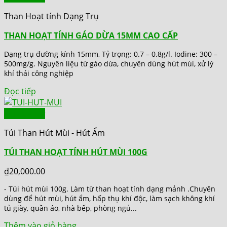
Than Hoạt tính Dạng Trụ
THAN HOẠT TÍNH GÁO DỪA 15MM CAO CẤP
Dạng trụ đường kính 15mm, Tỷ trọng: 0.7 – 0.8g/l. Iodine: 300 –
500mg/g. Nguyên liệu từ gáo dừa, chuyên dùng hút mùi, xử lý
khí thải công nghiệp
Đọc tiếp
Quick View
Túi Than Hút Mùi - Hút Ẩm
TÚI THAN HOẠT TÍNH HÚT MÙI 100G
₫
20,000.00
- Túi hút mùi 100g. Làm từ than hoạt tính dạng mảnh .Chuyên
dùng để hút mùi, hút ẩm, hấp thụ khí độc, làm sạch không khí
tủ giày, quần áo, nhà bếp, phòng ngủ...
Thêm vào giỏ hàng