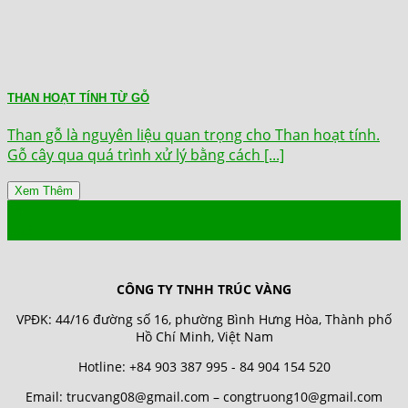
THAN HOẠT TÍNH TỪ GỖ
Than gỗ là nguyên liệu quan trọng cho Than hoạt tính.
Gỗ cây qua quá trình xử lý bằng cách [...]
Xem Thêm
14
Th9
CÔNG TY TNHH TRÚC VÀNG
VPĐK: 44/16 đường số 16, phường Bình Hưng Hòa, Thành phố
Hồ Chí Minh, Việt Nam
Hotline: +84 903 387 995 - 84 904 154 520
Email: trucvang08@gmail.com – congtruong10@gmail.com