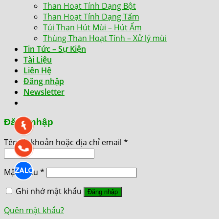
Than Hoạt Tính Dạng Bột
Than Hoạt Tính Dạng Tấm
Túi Than Hút Mùi – Hút Ẩm
Thùng Than Hoạt Tính – Xử lý mùi
Tin Tức – Sự Kiện
Tài Liệu
Liên Hệ
Đăng nhập
Newsletter
Đăng nhập
Tên tài khoản hoặc địa chỉ email
*
Mật khẩu
*
Ghi nhớ mật khẩu
Đăng nhập
Quên mật khẩu?