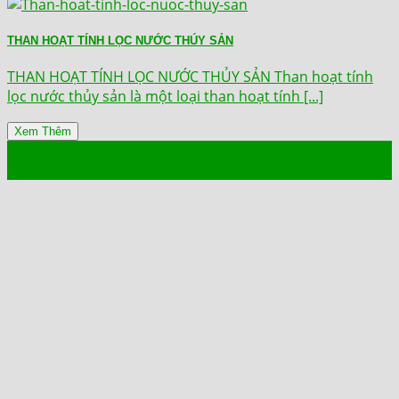
THAN HOẠT TÍNH LỌC NƯỚC THÚY SẢN
THAN HOẠT TÍNH LỌC NƯỚC THỦY SẢN Than hoạt tính
lọc nước thủy sản là một loại than hoạt tính [...]
Xem Thêm
21
Th9