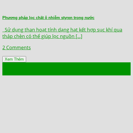
Phương pháp lọc chất ô nhiễm styren trong nước
Sử dụng than hoạt tính dạng hạt kết hợp sục khí qua
tháp chèn có thể giúp lọc nguồn [...]
2 Comments
Xem Thêm
16
Th10