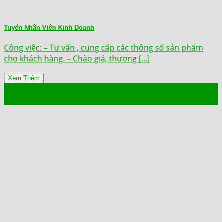
Tuyển Nhân Viên Kinh Doanh
Công việc: – Tư vấn , cung cấp các thông số sản phẩm
cho khách hàng. – Chào giá, thương [...]
Xem Thêm
28
Th11