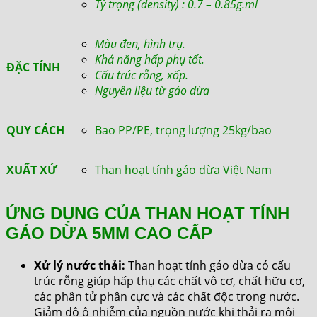
Tỷ trọng (density) : 0.7 – 0.85g.ml
Màu đen, hình trụ.
Khả năng hấp phụ tốt.
ĐẶC TÍNH
Cấu trúc rỗng, xốp.
Nguyên liệu từ gáo dừa
QUY CÁCH
Bao PP/PE, trọng lượng 25kg/bao
XUẤT XỨ
Than hoạt tính gáo dừa Việt Nam
ỨNG DỤNG CỦA THAN HOẠT TÍNH
GÁO DỪA 5MM CAO CẤP
Xử lý nước thải:
Than hoạt tính gáo dừa có cấu
trúc rỗng giúp hấp thụ các chất vô cơ, chất hữu cơ,
các phân tử phân cực và các chất độc trong nước.
Giảm độ ô nhiễm của nguồn nước khi thải ra môi