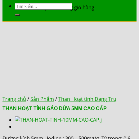
Tìm
Chưa có sản phẩm trong giỏ hàng.
kiếm:
Trang chủ
/
Sản Phẩm
/
Than Hoạt tính Dạng Trụ
THAN HOẠT TÍNH GÁO DỪA 5MM CAO CẤP
Đường kính 5mm,. Iodine : 300 – 500mg/g. Tỷ trọng: 0.6 –