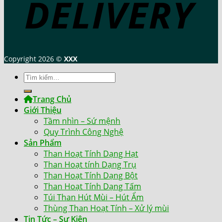
Copyright 2026 ©
XXX
Tìm
kiếm:
Trang Chủ
Giới Thiệu
Tầm nhìn – Sứ mệnh
Quy Trình Công Nghệ
Sản Phẩm
Than Hoạt Tính Dạng Hạt
Than Hoạt tính Dạng Trụ
Than Hoạt Tính Dạng Bột
Than Hoạt Tính Dạng Tấm
Túi Than Hút Mùi – Hút Ẩm
Thùng Than Hoạt Tính – Xử lý mùi
Tin Tức – Sự Kiện