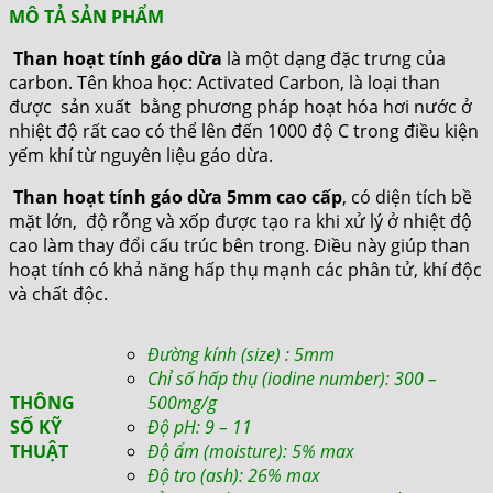
MÔ TẢ SẢN PHẨM
Than hoạt tính gáo dừa
là một dạng đặc trưng của
carbon. Tên khoa học: Activated Carbon, là loại than
được sản xuất bằng phương pháp hoạt hóa hơi nước ở
nhiệt độ rất cao có thể lên đến 1000 độ C trong điều kiện
yếm khí từ nguyên liệu gáo dừa.
Than hoạt tính gáo dừa 5mm cao cấp
, có diện tích bề
mặt lớn, độ rỗng và xốp được tạo ra khi xử lý ở nhiệt độ
cao làm thay đổi cấu trúc bên trong. Điều này giúp than
hoạt tính có khả năng hấp thụ mạnh các phân tử, khí độc
và chất độc.
Đường kính (size) : 5mm
Chỉ số hấp thụ (iodine number): 300 –
THÔNG
500mg/g
SỐ KỸ
Độ pH: 9 – 11
THUẬT
Độ ẩm (moisture): 5% max
Độ tro (ash): 26% max