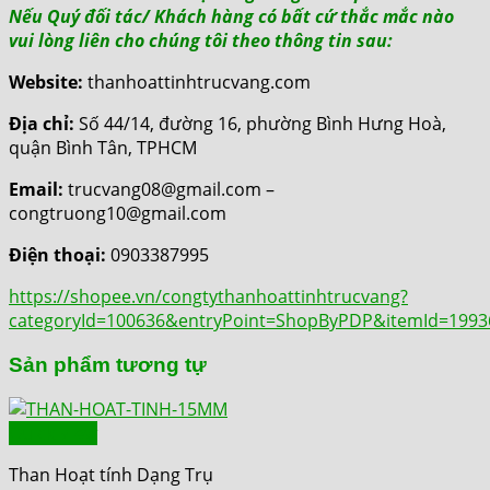
Nếu Quý đối tác/ Khách hàng có bất cứ thắc mắc nào
vui lòng liên cho chúng tôi theo thông tin sau:
Website:
thanhoattinhtrucvang.com
Địa chỉ:
Số 44/14, đường 16, phường Bình Hưng Hoà,
quận Bình Tân, TPHCM
Email:
trucvang08@gmail.com –
congtruong10@gmail.com
Điện thoại:
0903387995
https://shopee.vn/congtythanhoattinhtrucvang?
categoryId=100636&entryPoint=ShopByPDP&itemId=199
Sản phẩm tương tự
Quick View
Than Hoạt tính Dạng Trụ