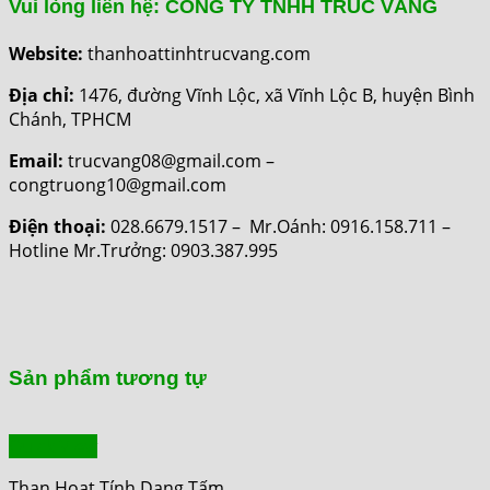
Vui lòng liên hệ: CÔNG TY TNHH TRÚC VÀNG
Website:
thanhoattinhtrucvang.com
Địa chỉ:
1476, đường Vĩnh Lộc, xã Vĩnh Lộc B, huyện Bình
Chánh, TPHCM
Email:
trucvang08@gmail.com –
congtruong10@gmail.com
Điện thoại:
028.6679.1517 – Mr.Oánh: 0916.158.711 –
Hotline Mr.Trưởng: 0903.387.995
Sản phẩm tương tự
Quick View
Than Hoạt Tính Dạng Tấm