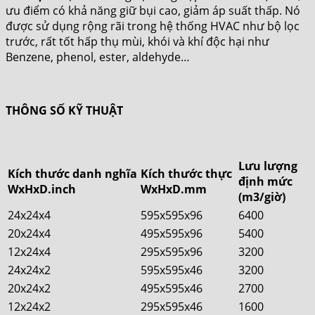
ưu điểm có khả năng giữ bụi cao, giảm áp suất thấp. Nó
được sử dụng rộng rãi trong hệ thống HVAC như bộ lọc
trước, rất tốt hấp thụ mùi, khói và khí độc hại như
Benzene, phenol, ester, aldehyde…
THÔNG SỐ KỸ THUẬT
Lưu lượng
Kích thước danh nghĩa
Kích thước thực
định mức
WxHxD.inch
WxHxD.mm
(m3/giờ)
24x24x4
595x595x96
6400
20x24x4
495x595x96
5400
12x24x4
295x595x96
3200
24x24x2
595x595x46
3200
20x24x2
495x595x46
2700
12x24x2
295x595x46
1600