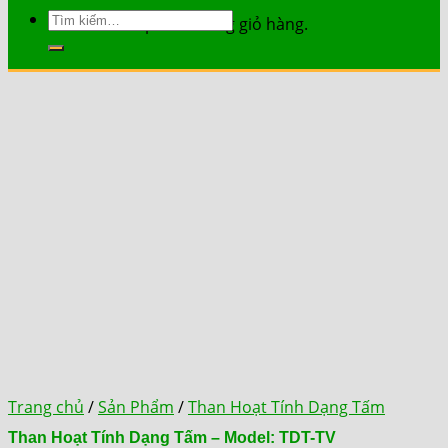
Tìm
Chưa có sản phẩm trong giỏ hàng.
kiếm:
Trang chủ
/
Sản Phẩm
/
Than Hoạt Tính Dạng Tấm
Than Hoạt Tính Dạng Tấm – Model: TDT-TV