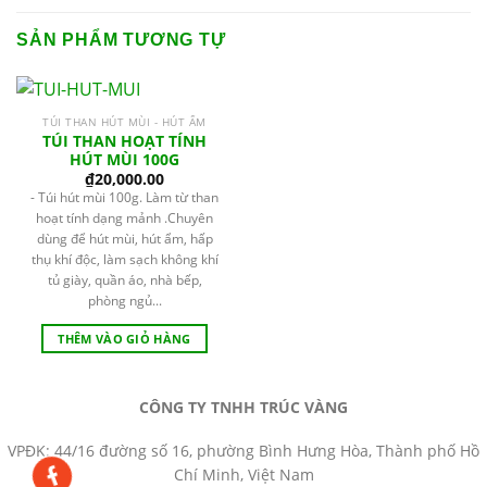
SẢN PHẨM TƯƠNG TỰ
TÚI THAN HÚT MÙI - HÚT ẨM
TÚI THAN HOẠT TÍNH
HÚT MÙI 100G
₫
20,000.00
- Túi hút mùi 100g. Làm từ than
hoạt tính dạng mảnh .Chuyên
dùng để hút mùi, hút ẩm, hấp
thụ khí độc, làm sạch không khí
tủ giày, quần áo, nhà bếp,
phòng ngủ...
THÊM VÀO GIỎ HÀNG
CÔNG TY TNHH TRÚC VÀNG
VPĐK: 44/16 đường số 16, phường Bình Hưng Hòa, Thành phố Hồ
Chí Minh, Việt Nam