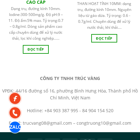
CAO CẤP
THAN HOẠT TÍNH 10MM: dạng
Dạng trụ, đường kính 10mm.
trụ, đường kính 10mm. Nguyên
Iodine:300-500mg/g. Độ pH:9 –
liệu từ gáo dừa. Tỷ trọng: 0.6 -
11. Độ ẩm:5% max. Tỷ trọng:0.7
0.7g/ml. Chuyên dùng để xử lý
– 0.8g/ml. Dòng sản phẩm cao
nước thải, khí thải....
cấp chuyên dùng để xử lý nước
thải, lọc khí công nghiệp......
ĐỌC TIẾP
ĐỌC TIẾP
CÔNG TY TNHH TRÚC VÀNG
VPĐK: 44/16 đường số 16, phường Bình Hưng Hòa, Thành phố Hồ
Chí Minh, Việt Nam
Hotline: +84 903 387 995 - 84 904 154 520
Email: trucvang08@gmail.com – congtruong10@gmail.com