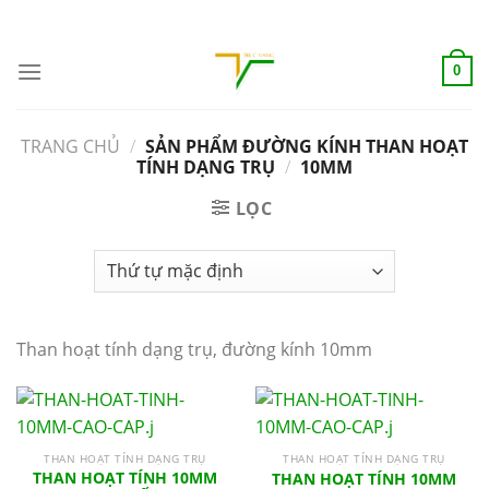
Skip
ADD ANYTHING HERE OR JUST REMOVE IT...
to
content
0
TRANG CHỦ
/
SẢN PHẨM ĐƯỜNG KÍNH THAN HOẠT
TÍNH DẠNG TRỤ
/
10MM
LỌC
Than hoạt tính dạng trụ, đường kính 10mm
THAN HOẠT TÍNH DẠNG TRỤ
THAN HOẠT TÍNH DẠNG TRỤ
THAN HOẠT TÍNH 10MM
THAN HOẠT TÍNH 10MM