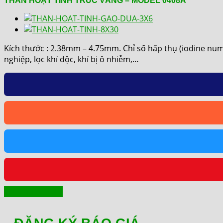
THAN HOẠT TÍNH TRÚC VÀNG – MODEL 0408A
Kích thước : 2.38mm – 4.75mm. Chỉ số hấp thụ (iodine numbe
nghiệp, lọc khí độc, khí bị ô nhiễm,…
Yêu cầu báo giá