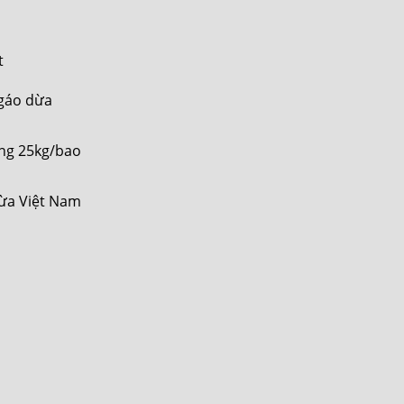
t
 gáo dừa
ợng 25kg/bao
dừa Việt Nam