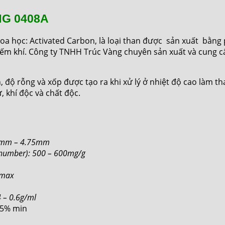
NG 0408A
oa học: Activated Carbon, là loại than được sản xuất bằn
 yếm khí. Công ty TNHH Trúc Vàng chuyên sản xuất và cung c
, độ rỗng và xốp được tạo ra khi xử lý ở nhiệt độ cao làm th
 khí độc và chất độc.
.38mm – 4.75mm
e number): 500 – 600mg/g
 max
4 – 0.6g/ml
 95% min