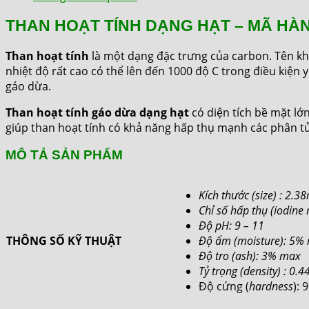
THAN HOẠT TÍNH DẠNG HẠT – MÃ HÀ
Than hoạt tính
là một dạng đặc trưng của carbon. Tên kh
nhiệt độ rất cao có thể lên đến 1000 độ C trong điều kiện
gáo dừa.
Than hoạt tính gáo dừa
dạng hạt
có diện tích bề mặt lớn
giúp than hoạt tính có khả năng hấp thụ mạnh các phân tử,
MÔ TẢ SẢN PHẨM
Kích thước (size) : 2
Chỉ số hấp thụ (iodin
Độ pH: 9 – 11
THÔNG SỐ KỸ THUẬT
Độ ẩm (moisture): 5%
Độ tro (ash): 3% max
Tỷ trọng (density) : 0.4
Độ cứng (
hardness
):