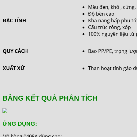
Màu đen, khô , cứng.
Độ bền cao.
ĐẶC TÍNH
Khả năng hấp phụ tố
Cấu trúc rỗng, xốp
100% nguyên liệu từ
QUY CÁCH
Bao PP/PE, trọng lư
XUẤT XỨ
Than hoạt tính gáo 
BẢNG KẾT QUẢ PHÂN TÍCH
ỨNG DỤNG:
Mã hàng 0408A dùng cho: