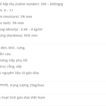
số hấp thụ (iodine number): 500 – 600mg/g
H: 9 – 11
m (moisture): 5% max
ro (ash): 3% max
ọng (density) : 0.44 – 0.6g/ml
ứng (
hardness
): 95% min
đen, khô , cứng.
ền cao.
năng hấp phụ tốt
trúc rỗng, xốp
 nguyên liệu từ gáo dừa
PP/PE, trọng lượng 25kg/bao
 hoạt tính gáo dừa Việt Nam