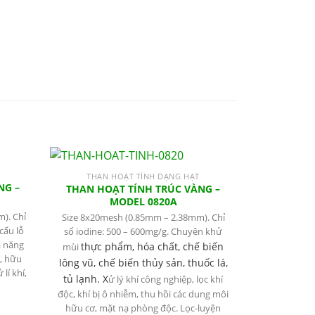
THAN HOẠT TÍNH DẠNG HẠT
THAN 
NG –
THAN HOẠT TÍNH TRÚC VÀNG –
THAN HOẠ
MODEL 0820A
). Chỉ
Size 8x20mesh (0.85mm – 2.38mm). Chỉ
Kích thước 
cấu lỗ
số iodine: 500 – 600mg/g. Chuyên khử
hấp thụ (iod
ả năng
Ứng dụng tro
thực phẩm, hóa chất, chế biến
mùi
, hữu
thải, khí thả
lông vũ, chế biến thủy sản, thuốc lá,
lí khí,
khí đ
tủ lạnh. X
ử lý khí công nghiệp, lọc khí
độc, khí bị ô nhiễm, thu hồi các dung môi
hữu cơ, mặt nạ phòng độc. Lọc-luyện