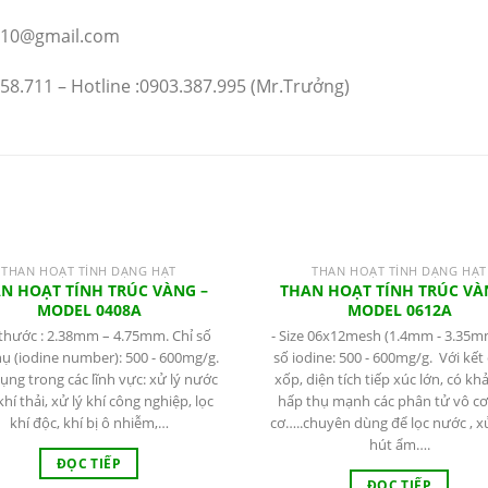
g10@gmail.com
58.711 – Hotline :0903.387.995 (Mr.Trưởng)
THAN HOẠT TÍNH DẠNG HẠT
THAN HOẠT TÍNH DẠNG HẠT
N HOẠT TÍNH TRÚC VÀNG –
THAN HOẠT TÍNH TRÚC VÀ
MODEL 0408A
MODEL 0612A
 thước : 2.38mm – 4.75mm. Chỉ số
- Size 06x12mesh (1.4mm - 3.35mm
ụ (iodine number): 500 - 600mg/g.
số iodine: 500 - 600mg/g. Với kết 
ng trong các lĩnh vực: xử lý nước
xốp, diện tích tiếp xúc lớn, có kh
 khí thải, xử lý khí công nghiệp, lọc
hấp thụ mạnh các phân tử vô cơ
khí độc, khí bị ô nhiễm,…
cơ…..chuyên dùng để lọc nước , xử 
hút ẩm….
ĐỌC TIẾP
ĐỌC TIẾP