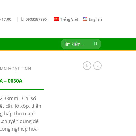
- 17:00
0903387995
Tiếng Việt
English
Tìm
kiếm:
HAN HOẠT TÍNH
 – 0830A
2.38mm). Chỉ số
ết cấu lỗ xốp, diện
ăng hấp thụ mạnh
..chuyên dùng để
, công nghiệp hóa