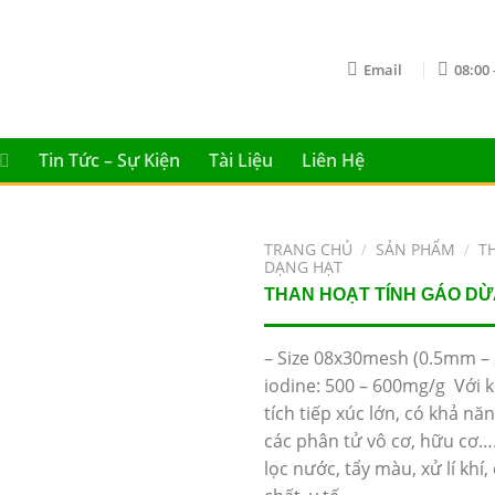
Email
08:00 
Tin Tức – Sự Kiện
Tài Liệu
Liên Hệ
TRANG CHỦ
/
SẢN PHẨM
/
T
DẠNG HẠT
THAN HOẠT TÍNH GÁO DỪA
– Size 08x30mesh (0.5mm – 
iodine: 500 – 600mg/g Với k
tích tiếp xúc lớn, có khả n
các phân tử vô cơ, hữu cơ…
lọc nước, tẩy màu, xử lí khí