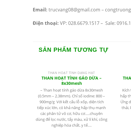
Email:
trucvang08@gmail.com – congtruon
Điện thoại:
VP: 028.6679.1517 – Sale: 0916.1
SẢN PHẨM TƯƠNG TỰ
THAN HOẠT TÍNH DẠNG HẠT
THAN HOẠT TÍNH GÁO DỪA –
THA
8x30mesh
– Than hoạt tính gáo dừa 8x30mesh
Kích
(0.5mm – 2.38mm). Chỉ số iodine: 800 –
hấp th
900mg/g Với kết cấu lỗ xốp, diện tích
Ứng dụ
tiếp xúc lớn, có khả năng hấp thụ mạnh
thải,
các phân tử vô cơ, hữu cơ…..chuyên
dùng để lọc nước, tẩy màu, xử lí khí, công
nghiệp hóa chất, y tế….