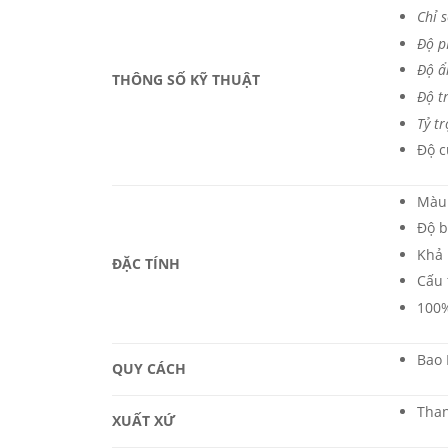
Chỉ 
Độ p
Độ ẩ
THÔNG SỐ KỸ THUẬT
Độ t
Tỷ tr
Độ c
Màu 
Độ b
Khả 
ĐẶC TÍNH
Cấu 
100%
Bao 
QUY CÁCH
Than
XUẤT XỨ