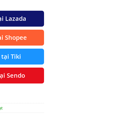
ại Lazada
ại Shopee
ại Tiki
ại Sendo
ạt