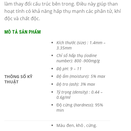
làm thay đổi cấu trúc bên trong. Điều này giúp than
hoạt tính có khả năng hấp thụ mạnh các phân tử, khí
độc và chất độc.
MÔ TẢ SẢN PHẨM
Kích thước (size) : 1.4mm –
3.35mm
Chỉ số hấp thụ (iodine
number): 800 -900mg/g
Độ pH: 9 – 11
Độ ẩm (moisture): 5% max
THÔNG SỐ KỸ
THUẬT
Độ tro (ash): 3% max
Tỷ trọng (density) : 0.44 –
0.6g/ml
Độ cứng (
hardness
): 95%
min
Màu đen, khô , cứng.