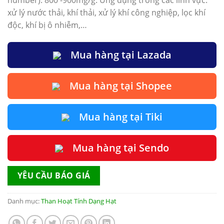
number): 800 -900mg/g. Ứng dụng trong các lĩnh vực:
xử lý nước thải, khí thải, xử lý khí công nghiệp, lọc khí
độc, khí bị ô nhiễm,…
Mua hàng tại Lazada
Mua hàng tại Shopee
Mua hàng tại Tiki
Mua hàng tại Sendo
YÊU CẦU BÁO GIÁ
Danh mục:
Than Hoạt Tính Dạng Hạt