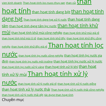
than
vien kinh doanh
Than-hoat-tinh-loc-nuoc-thuy-san
than củi
hoạt tính
than hoạt tính
than hoạt tính dạng bột
dạng hạt
than hoạt tính dạng
Than hoạt tính dạng hạt xử lý nước
than hoạt tính khử
tấm
than hoạt tính dạng tấm lọc nước
mùi
than hoạt tính khử mùi công nghiệp
than hoạt tính khử mùi giá rẻ
than hoạt tính khử mùi ô tô
than hoạt tính khử độc
than hoạt tính khử độc công
Than hoạt tính lọc
nghiệp
than hoạt tính khử độc giá rẻ
nước
than hoạt tính lọc nước gia
than hoạt tính lọc nước công nghiệp
đình
than hoạt tính lọc nước xử lý nước
than hoạt tính lọc nước môi trường
than hoạt
than hoạt tính xử lý khí
than hoạt tính lọc nước xử lý vàng
Than hoạt tính xử lý
tính xử lý mùi
nước
than hoạt tính xử lý nước giá rẻ
than hoạt tính xử lý nước giếng
than hoạt tính xử lý nước thải
Than hoạt tính xử lý nước thải công nghiệp
than hoạt tính xử lý nước thải dệt
tác dụng than hoạt tính
Chuyên mục