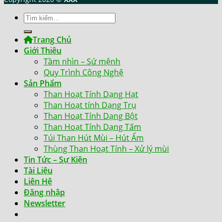
Tìm
kiếm:
Trang Chủ
Giới Thiệu
Tầm nhìn – Sứ mệnh
Quy Trình Công Nghệ
Sản Phẩm
Than Hoạt Tính Dạng Hạt
Than Hoạt tính Dạng Trụ
Than Hoạt Tính Dạng Bột
Than Hoạt Tính Dạng Tấm
Túi Than Hút Mùi – Hút Ẩm
Thùng Than Hoạt Tính – Xử lý mùi
Tin Tức – Sự Kiện
Tài Liệu
Liên Hệ
Đăng nhập
Newsletter