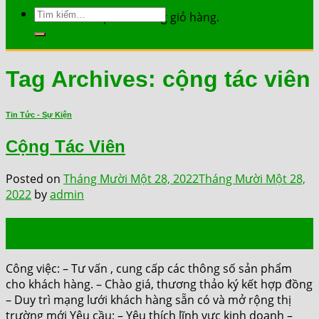
Tìm
Chưa có sản phẩm trong giỏ hàng.
kiếm:
Tag Archives:
cộng tác viên
Tin Tức - Sự Kiện
Cộng Tác Viên
Posted on
Tháng Mười Một 28, 2022
Tháng Mười Một 28,
2022
by
admin
28
Th11
Công việc: – Tư vấn , cung cấp các thông số sản phẩm
cho khách hàng. – Chào giá, thương thảo ký kết hợp đồng
– Duy trì mạng lưới khách hàng sẵn có và mở rộng thị
trường mới Yêu cầu: – Yêu thích lĩnh vực kinh doanh –