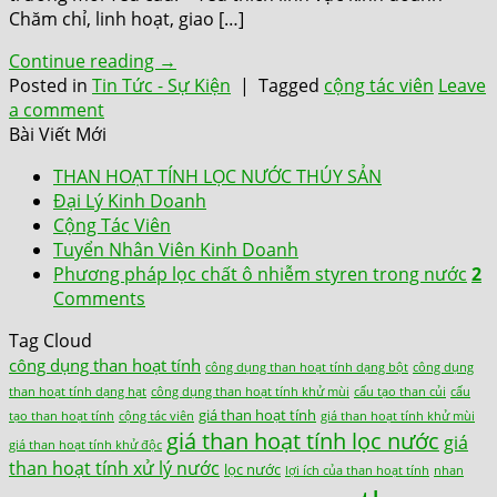
Chăm chỉ, linh hoạt, giao […]
Continue reading
→
Posted in
Tin Tức - Sự Kiện
|
Tagged
cộng tác viên
Leave
a comment
Bài Viết Mới
THAN HOẠT TÍNH LỌC NƯỚC THÚY SẢN
Đại Lý Kinh Doanh
Cộng Tác Viên
Tuyển Nhân Viên Kinh Doanh
Phương pháp lọc chất ô nhiễm styren trong nước
2
Comments
Tag Cloud
công dụng than hoạt tính
công dụng than hoạt tính dạng bột
công dụng
than hoạt tính dạng hạt
công dụng than hoạt tính khử mùi
cấu tạo than củi
cấu
giá than hoạt tính
tạo than hoạt tính
cộng tác viên
giá than hoạt tính khử mùi
giá than hoạt tính lọc nước
giá
giá than hoạt tính khử độc
than hoạt tính xử lý nước
lọc nước
lợi ích của than hoạt tính
nhan