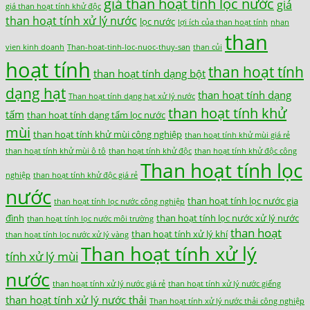
giá than hoạt tính lọc nước
giá
giá than hoạt tính khử độc
than hoạt tính xử lý nước
lọc nước
lợi ích của than hoạt tính
nhan
than
vien kinh doanh
Than-hoat-tinh-loc-nuoc-thuy-san
than củi
hoạt tính
than hoạt tính
than hoạt tính dạng bột
dạng hạt
than hoạt tính dạng
Than hoạt tính dạng hạt xử lý nước
than hoạt tính khử
tấm
than hoạt tính dạng tấm lọc nước
mùi
than hoạt tính khử mùi công nghiệp
than hoạt tính khử mùi giá rẻ
than hoạt tính khử mùi ô tô
than hoạt tính khử độc
than hoạt tính khử độc công
Than hoạt tính lọc
nghiệp
than hoạt tính khử độc giá rẻ
nước
than hoạt tính lọc nước gia
than hoạt tính lọc nước công nghiệp
đình
than hoạt tính lọc nước xử lý nước
than hoạt tính lọc nước môi trường
than hoạt
than hoạt tính xử lý khí
than hoạt tính lọc nước xử lý vàng
Than hoạt tính xử lý
tính xử lý mùi
nước
than hoạt tính xử lý nước giá rẻ
than hoạt tính xử lý nước giếng
than hoạt tính xử lý nước thải
Than hoạt tính xử lý nước thải công nghiệp