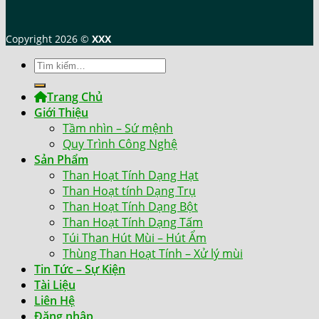
Copyright 2026 ©
XXX
Tìm
kiếm:
Trang Chủ
Giới Thiệu
Tầm nhìn – Sứ mệnh
Quy Trình Công Nghệ
Sản Phẩm
Than Hoạt Tính Dạng Hạt
Than Hoạt tính Dạng Trụ
Than Hoạt Tính Dạng Bột
Than Hoạt Tính Dạng Tấm
Túi Than Hút Mùi – Hút Ẩm
Thùng Than Hoạt Tính – Xử lý mùi
Tin Tức – Sự Kiện
Tài Liệu
Liên Hệ
Đăng nhập