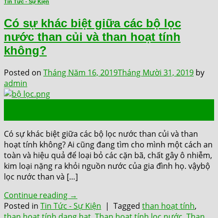
Tin Tức - Sự Kiện
Có sự khác biệt giữa các bộ lọc
nước than củi và than hoạt tính
không?
Posted on
Tháng Năm 16, 2019
Tháng Mười 31, 2019
by
admin
16
Th5
Có sự khác biệt giữa các bộ lọc nước than củi và than
hoạt tính không? Ai cũng đang tìm cho mình một cách an
toàn và hiệu quả để loại bỏ các cặn bã, chất gây ô nhiễm,
kim loại nặng ra khỏi nguồn nước của gia đình họ. vậybộ
lọc nước than và […]
Continue reading
→
Posted in
Tin Tức - Sự Kiện
|
Tagged
than hoạt tính
,
than hoạt tính dạng hạt
,
Than hoạt tính lọc nước
,
Than