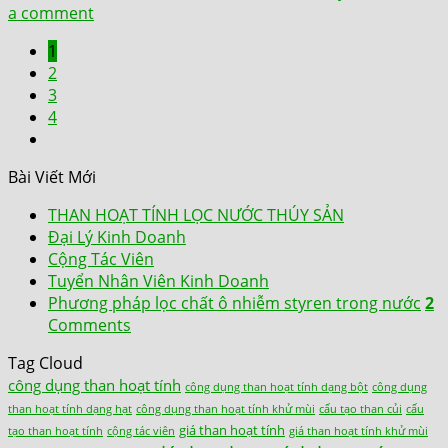
a comment
1
2
3
4
Bài Viết Mới
THAN HOẠT TÍNH LỌC NƯỚC THÚY SẢN
Đại Lý Kinh Doanh
Cộng Tác Viên
Tuyển Nhân Viên Kinh Doanh
Phương pháp lọc chất ô nhiễm styren trong nước
2
Comments
Tag Cloud
công dụng than hoạt tính
công dụng than hoạt tính dạng bột
công dụng
than hoạt tính dạng hạt
công dụng than hoạt tính khử mùi
cấu tạo than củi
cấu
giá than hoạt tính
tạo than hoạt tính
cộng tác viên
giá than hoạt tính khử mùi