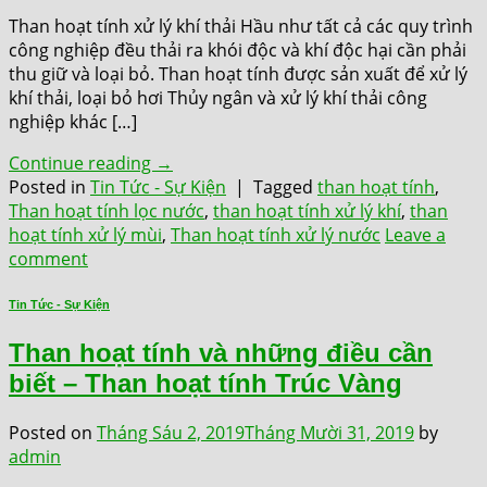
Than hoạt tính xử lý khí thải Hầu như tất cả các quy trình
công nghiệp đều thải ra khói độc và khí độc hại cần phải
thu giữ và loại bỏ. Than hoạt tính được sản xuất để xử lý
khí thải, loại bỏ hơi Thủy ngân và xử lý khí thải công
nghiệp khác […]
Continue reading
→
Posted in
Tin Tức - Sự Kiện
|
Tagged
than hoạt tính
,
Than hoạt tính lọc nước
,
than hoạt tính xử lý khí
,
than
hoạt tính xử lý mùi
,
Than hoạt tính xử lý nước
Leave a
comment
Tin Tức - Sự Kiện
Than hoạt tính và những điều cần
biết – Than hoạt tính Trúc Vàng
Posted on
Tháng Sáu 2, 2019
Tháng Mười 31, 2019
by
admin