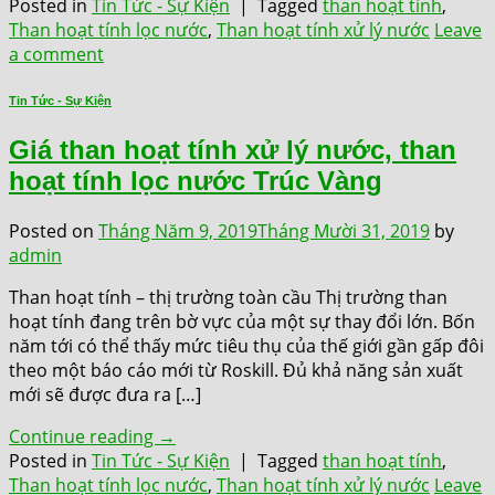
Posted in
Tin Tức - Sự Kiện
|
Tagged
than hoạt tính
,
Than hoạt tính lọc nước
,
Than hoạt tính xử lý nước
Leave
a comment
Tin Tức - Sự Kiện
Giá than hoạt tính xử lý nước, than
hoạt tính lọc nước Trúc Vàng
Posted on
Tháng Năm 9, 2019
Tháng Mười 31, 2019
by
admin
Than hoạt tính – thị trường toàn cầu Thị trường than
hoạt tính đang trên bờ vực của một sự thay đổi lớn. Bốn
năm tới có thể thấy mức tiêu thụ của thế giới gần gấp đôi
theo một báo cáo mới từ Roskill. Đủ khả năng sản xuất
mới sẽ được đưa ra […]
Continue reading
→
Posted in
Tin Tức - Sự Kiện
|
Tagged
than hoạt tính
,
Than hoạt tính lọc nước
,
Than hoạt tính xử lý nước
Leave