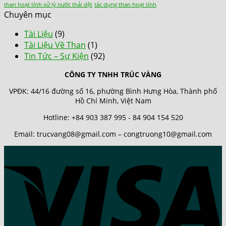
than hoạt tính xử lý nước thải dệt
tác dụng than hoạt tính
Chuyên mục
Tài Liệu
(9)
Tài Liệu Về Than
(1)
Tin Tức – Sự Kiện
(92)
CÔNG TY TNHH TRÚC VÀNG
VPĐK: 44/16 đường số 16, phường Bình Hưng Hòa, Thành phố
Hồ Chí Minh, Việt Nam
Hotline: +84 903 387 995 - 84 904 154 520
Email: trucvang08@gmail.com – congtruong10@gmail.com