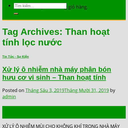
Tìm
Chưa có sản phẩm trong giỏ hàng.
kiếm:
Tag Archives:
Than hoạt
tính lọc nước
Tin Tức - Sự Kiện
Xử lý ô nhiễm nhà máy phân bón
hưu cơ vi sinh – Than hoạt tính
Posted on
Tháng Sáu 3, 2019
Tháng Mười 31, 2019
by
admin
03
Th6
XỬ LÝ Ô NHIỄM MÙI CHO KHÔNG KHÍ TRONG NHÀ MÁY