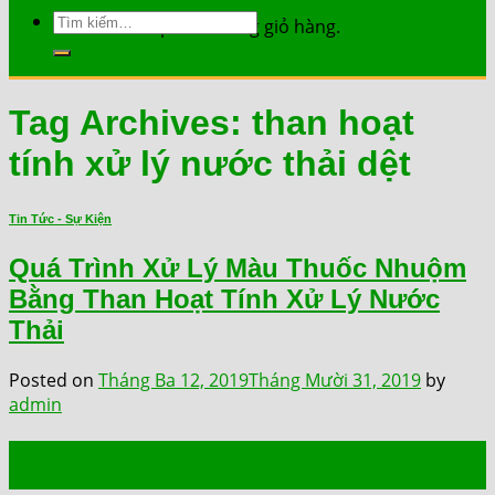
Tìm
Chưa có sản phẩm trong giỏ hàng.
kiếm:
Tag Archives:
than hoạt
tính xử lý nước thải dệt
Tin Tức - Sự Kiện
Quá Trình Xử Lý Màu Thuốc Nhuộm
Bằng Than Hoạt Tính Xử Lý Nước
Thải
Posted on
Tháng Ba 12, 2019
Tháng Mười 31, 2019
by
admin
12
Th3