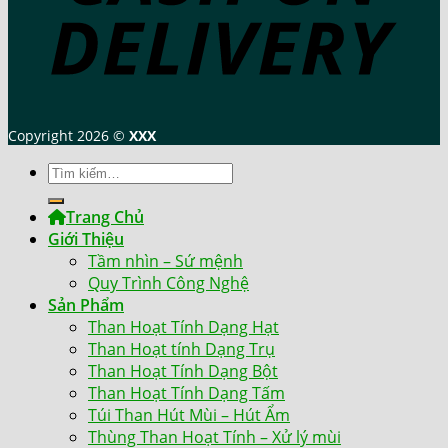
Copyright 2026 ©
XXX
Tìm
kiếm:
Trang Chủ
Giới Thiệu
Tầm nhìn – Sứ mệnh
Quy Trình Công Nghệ
Sản Phẩm
Than Hoạt Tính Dạng Hạt
Than Hoạt tính Dạng Trụ
Than Hoạt Tính Dạng Bột
Than Hoạt Tính Dạng Tấm
Túi Than Hút Mùi – Hút Ẩm
Thùng Than Hoạt Tính – Xử lý mùi