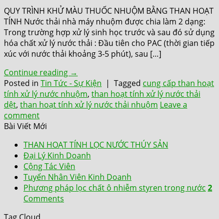
QUY TRÌNH KHỬ MÀU THUỐC NHUỘM BẰNG THAN HOẠT
TÍNH Nước thải nhà máy nhuộm được chia làm 2 dạng:
Trong trường hợp xử lý sinh học trước và sau đó sử dụng
hóa chất xử lý nước thải : Đầu tiên cho PAC (thời gian tiếp
xúc với nước thải khoảng 3-5 phút), sau […]
Continue reading
→
Posted in
Tin Tức - Sự Kiện
|
Tagged
cung cấp than hoạt
tính xử lý nước nhuộm
,
than hoạt tính xử lý nước thải
dệt
,
than hoạt tính xử lý nước thải nhuộm
Leave a
comment
Bài Viết Mới
THAN HOẠT TÍNH LỌC NƯỚC THÚY SẢN
Đại Lý Kinh Doanh
Cộng Tác Viên
Tuyển Nhân Viên Kinh Doanh
Phương pháp lọc chất ô nhiễm styren trong nước
2
Comments
Tag Cloud