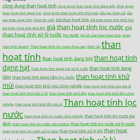
công dụng than hoạt tính
công dụng than hoạt tính dạng bột
công dụng
than hoạt tính dạng hạt
công dụng than hoạt tính khử mùi
cấu tạo than củi
cấu
giá than hoạt tính
tạo than hoạt tính
cộng tác viên
giá than hoạt tính khử mùi
giá than hoạt tính lọc nước
giá
giá than hoạt tính khử độc
than hoạt tính xử lý nước
lọc nước
lợi ích của than hoạt tính
nhan
than
vien kinh doanh
Than-hoat-tinh-loc-nuoc-thuy-san
than củi
hoạt tính
than hoạt tính
than hoạt tính dạng bột
dạng hạt
than hoạt tính dạng
Than hoạt tính dạng hạt xử lý nước
than hoạt tính khử
tấm
than hoạt tính dạng tấm lọc nước
mùi
than hoạt tính khử mùi công nghiệp
than hoạt tính khử mùi giá rẻ
than hoạt tính khử mùi ô tô
than hoạt tính khử độc
than hoạt tính khử độc công
Than hoạt tính lọc
nghiệp
than hoạt tính khử độc giá rẻ
nước
than hoạt tính lọc nước gia
than hoạt tính lọc nước công nghiệp
đình
than hoạt tính lọc nước xử lý nước
than hoạt tính lọc nước môi trường
than hoạt
than hoạt tính xử lý khí
than hoạt tính lọc nước xử lý vàng
Than hoạt tính xử lý