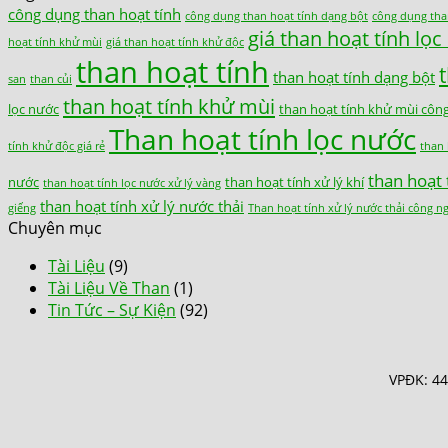
công dụng than hoạt tính
công dụng than hoạt tính dạng bột
công dụng tha
giá than hoạt tính lọ
hoạt tính khử mùi
giá than hoạt tính khử độc
than hoạt tính
than hoạt tính dạng bột
san
than củi
than hoạt tính khử mùi
lọc nước
than hoạt tính khử mùi côn
Than hoạt tính lọc nước
tính khử độc giá rẻ
than 
than hoạt 
nước
than hoạt tính xử lý khí
than hoạt tính lọc nước xử lý vàng
than hoạt tính xử lý nước thải
giếng
Than hoạt tính xử lý nước thải công n
Chuyên mục
Tài Liệu
(9)
Tài Liệu Về Than
(1)
Tin Tức – Sự Kiện
(92)
VPĐK: 44