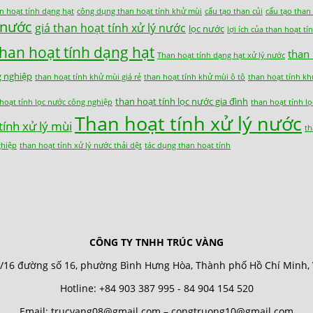
n hoạt tính dạng hạt
công dụng than hoạt tính khử mùi
cấu tạo than củi
cấu tạo than
c nước
giá than hoạt tính xử lý nước
lọc nước
lợi ích của than hoạt tí
than hoạt tính dạng hạt
than
Than hoạt tính dạng hạt xử lý nước
g nghiệp
than hoạt tính khử mùi giá rẻ
than hoạt tính khử mùi ô tô
than hoạt tính kh
than hoạt tính lọc nước gia đình
hoạt tính lọc nước công nghiệp
than hoạt tính l
Than hoạt tính xử lý nước
tính xử lý mùi
th
ghiệp
than hoạt tính xử lý nước thải dệt
tác dụng than hoạt tính
CÔNG TY TNHH TRÚC VÀNG
/16 đường số 16, phường Bình Hưng Hòa, Thành phố Hồ Chí Minh,
Hotline: +84 903 387 995 - 84 904 154 520
Email: trucvang08@gmail.com – congtruong10@gmail.com