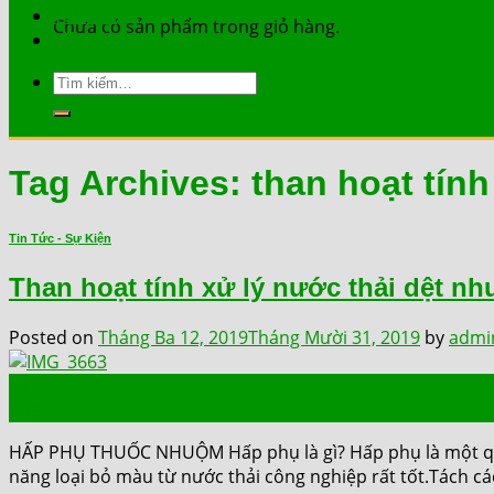
Tài Liệu
Chưa có sản phẩm trong giỏ hàng.
Liên Hệ
Tìm
kiếm:
Tag Archives:
than hoạt tính
Tin Tức - Sự Kiện
Than hoạt tính xử lý nước thải dệt n
Posted on
Tháng Ba 12, 2019
Tháng Mười 31, 2019
by
admi
12
Th3
HẤP PHỤ THUỐC NHUỘM Hấp phụ là gì? Hấp phụ là một quá 
năng loại bỏ màu từ nước thải công nghiệp rất tốt.Tách c