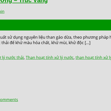
rường – Trúc Vàng
in
n xuất sử dụng nguyên liệu than gáo dừa, theo phương pháp 
c thải để khử màu hóa chất, khử mùi, khử độc […]
 lý nước thải
,
Than hoạt tính xử lý nước
,
than hoạt tính xử l
omments