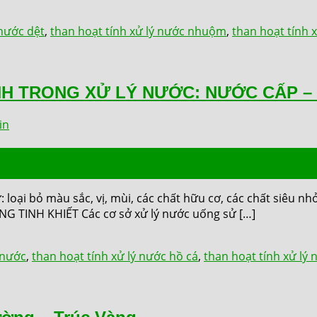
 nước dệt
,
than hoạt tính xử lý nước nhuộm
,
than hoạt tính x
H TRONG XỬ LÝ NƯỚC: NƯỚC CẤP –
in
loại bỏ màu sắc, vị, mùi, các chất hữu cơ, các chất siêu nhỏ
TINH KHIẾT Các cơ sở xử lý nước uống sử […]
 nước
,
than hoạt tính xử lý nước hồ cá
,
than hoạt tính xử lý 