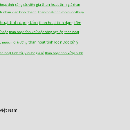
giá than hoạt tính
 hoạt tính
cộng tác viên
giá than
nh
nhan vien kinh doanh
Than-hoat-tinh-loc-nuoc-thuy-
 hoạt tính dạng tấm
than hoạt tính dạng tấm
ử độc
than hoạt tính khử độc công nghiệp
than hoạt
than hoạt tính lọc nước xử lý
ọc nước môi trường
an hoạt tính xử lý nước giá rẻ
than hoạt tính xử lý nước
 Việt Nam