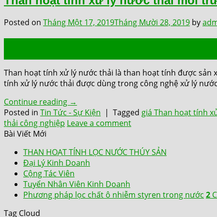
Than hoạt tính xử lý nước thải môi t
Posted on
Tháng Một 17, 2019
Tháng Mười 28, 2019
by
adm
17
Th1
Than hoạt tính xử lý nước thải là than hoạt tính được sả
tính xử lý nước thải được dùng trong công nghệ xử lý nướ
Continue reading
→
Posted in
Tin Tức - Sự Kiện
|
Tagged
giá Than hoạt tính xử
thải công nghiệp
Leave a comment
Bài Viết Mới
THAN HOẠT TÍNH LỌC NƯỚC THÚY SẢN
Đại Lý Kinh Doanh
Cộng Tác Viên
Tuyển Nhân Viên Kinh Doanh
Phương pháp lọc chất ô nhiễm styren trong nước
2
C
Tag Cloud