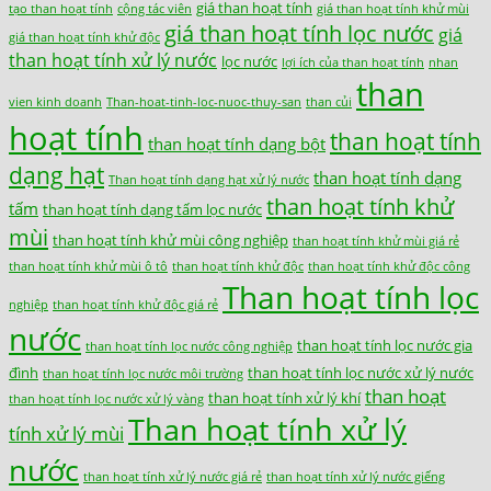
giá than hoạt tính
tạo than hoạt tính
cộng tác viên
giá than hoạt tính khử mùi
giá than hoạt tính lọc nước
giá
giá than hoạt tính khử độc
than hoạt tính xử lý nước
lọc nước
lợi ích của than hoạt tính
nhan
than
vien kinh doanh
Than-hoat-tinh-loc-nuoc-thuy-san
than củi
hoạt tính
than hoạt tính
than hoạt tính dạng bột
dạng hạt
than hoạt tính dạng
Than hoạt tính dạng hạt xử lý nước
than hoạt tính khử
tấm
than hoạt tính dạng tấm lọc nước
mùi
than hoạt tính khử mùi công nghiệp
than hoạt tính khử mùi giá rẻ
than hoạt tính khử mùi ô tô
than hoạt tính khử độc
than hoạt tính khử độc công
Than hoạt tính lọc
nghiệp
than hoạt tính khử độc giá rẻ
nước
than hoạt tính lọc nước gia
than hoạt tính lọc nước công nghiệp
đình
than hoạt tính lọc nước xử lý nước
than hoạt tính lọc nước môi trường
than hoạt
than hoạt tính xử lý khí
than hoạt tính lọc nước xử lý vàng
Than hoạt tính xử lý
tính xử lý mùi
nước
than hoạt tính xử lý nước giá rẻ
than hoạt tính xử lý nước giếng