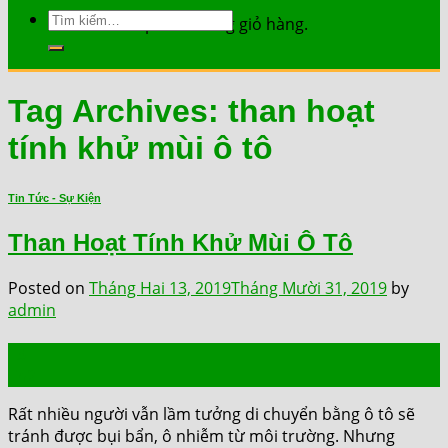
Tìm
Chưa có sản phẩm trong giỏ hàng.
kiếm:
Tag Archives:
than hoạt
tính khử mùi ô tô
Tin Tức - Sự Kiện
Than Hoạt Tính Khử Mùi Ô Tô
Posted on
Tháng Hai 13, 2019
Tháng Mười 31, 2019
by
admin
13
Th2
Rất nhiều người vẫn lầm tưởng di chuyển bằng ô tô sẽ
tránh được bụi bẩn, ô nhiễm từ môi trường. Nhưng