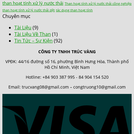
than hoạt tính xử lý nước thải
Than hoạt tính xử lý nước thải công nghiệp
than hoạt tính xử lý nước thải dệt
tác dụng than hoạt tính
Chuyên mục
Tài Liệu
(9)
Tài Liệu Về Than
(1)
Tin Tức – Sự Kiện
(92)
CÔNG TY TNHH TRÚC VÀNG
VPĐK: 44/16 đường số 16, phường Bình Hưng Hòa, Thành phố
Hồ Chí Minh, Việt Nam
Hotline: +84 903 387 995 - 84 904 154 520
Email: trucvang08@gmail.com – congtruong10@gmail.com