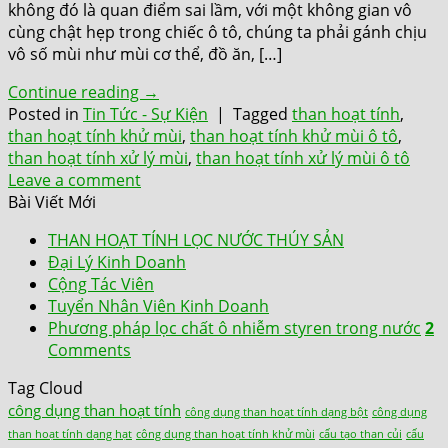
không đó là quan điểm sai lầm, với một không gian vô
cùng chật hẹp trong chiếc ô tô, chúng ta phải gánh chịu
vô số mùi như mùi cơ thể, đồ ăn, […]
Continue reading
→
Posted in
Tin Tức - Sự Kiện
|
Tagged
than hoạt tính
,
than hoạt tính khử mùi
,
than hoạt tính khử mùi ô tô
,
than hoạt tính xử lý mùi
,
than hoạt tính xử lý mùi ô tô
Leave a comment
Bài Viết Mới
THAN HOẠT TÍNH LỌC NƯỚC THÚY SẢN
Đại Lý Kinh Doanh
Cộng Tác Viên
Tuyển Nhân Viên Kinh Doanh
Phương pháp lọc chất ô nhiễm styren trong nước
2
Comments
Tag Cloud
công dụng than hoạt tính
công dụng than hoạt tính dạng bột
công dụng
than hoạt tính dạng hạt
công dụng than hoạt tính khử mùi
cấu tạo than củi
cấu