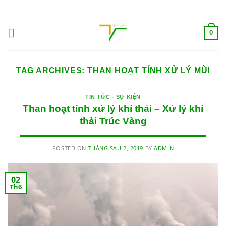
Skip
ADD ANYTHING HERE OR JUST REMOVE IT...
to
content
0
TAG ARCHIVES:
THAN HOẠT TÍNH XỬ LÝ MÙI
TIN TỨC - SỰ KIỆN
Than hoạt tính xử lý khí thải – Xử lý khí
thải Trúc Vàng
POSTED ON
THÁNG SÁU 2, 2019
BY
ADMIN
02
Th6