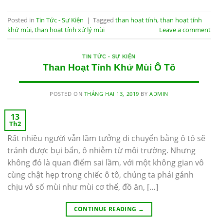
Posted in
Tin Tức - Sự Kiện
|
Tagged
than hoạt tính
,
than hoạt tính
khử mùi
,
than hoạt tính xử lý mùi
Leave a comment
TIN TỨC - SỰ KIỆN
Than Hoạt Tính Khử Mùi Ô Tô
POSTED ON
THÁNG HAI 13, 2019
BY
ADMIN
13
Th2
Rất nhiều người vẫn lầm tưởng di chuyển bằng ô tô sẽ
tránh được bụi bẩn, ô nhiễm từ môi trường. Nhưng
không đó là quan điểm sai lầm, với một không gian vô
cùng chật hẹp trong chiếc ô tô, chúng ta phải gánh
chịu vô số mùi như mùi cơ thể, đồ ăn, […]
CONTINUE READING
→