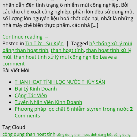
nhân dẫn đến tình trạng ô nhiểm mùi công nghiệp. Bởi
các khu chế xuất công nghiệp, phần lớn đều sử dụng một
số lượng lớn nguyên liệu hoá chất độc hại, nhất là những
nhà máy chế biến thực phẩm, các nhà […]
Continue reading
→
Posted in
Tin Tức - Sự Kiện
|
Tagged
hệ thống xử lý mùi
bằng than hoạt tính
,
than hoạt tính
,
than hoạt tính xử lý
mùi
,
than hoạt tính xử lý mùi công nghiệp
Leave a
comment
Bài Viết Mới
THAN HOẠT TÍNH LỌC NƯỚC THÚY SẢN
Đại Lý Kinh Doanh
Cộng Tác Viên
Tuyển Nhân Viên Kinh Doanh
Phương pháp lọc chất ô nhiễm styren trong nước
2
Comments
Tag Cloud
công dụng than hoạt tính
công dụng than hoạt tính dạng bột
công dụng