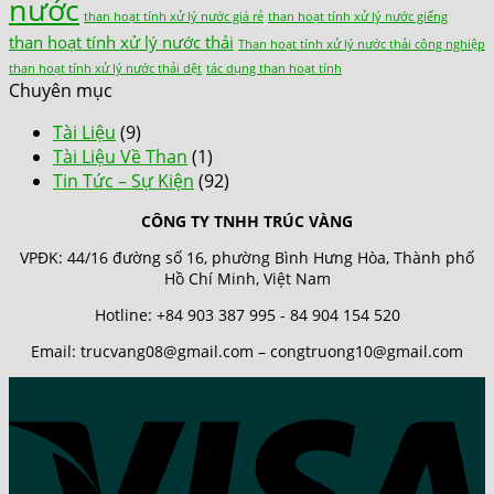
nước
than hoạt tính xử lý nước giá rẻ
than hoạt tính xử lý nước giếng
than hoạt tính xử lý nước thải
Than hoạt tính xử lý nước thải công nghiệp
than hoạt tính xử lý nước thải dệt
tác dụng than hoạt tính
Chuyên mục
Tài Liệu
(9)
Tài Liệu Về Than
(1)
Tin Tức – Sự Kiện
(92)
CÔNG TY TNHH TRÚC VÀNG
VPĐK: 44/16 đường số 16, phường Bình Hưng Hòa, Thành phố
Hồ Chí Minh, Việt Nam
Hotline: +84 903 387 995 - 84 904 154 520
Email: trucvang08@gmail.com – congtruong10@gmail.com