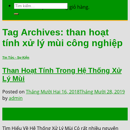
Tìm
Chưa có sản phẩm trong giỏ hàng.
kiếm:
Tag Archives:
than hoạt
tính xử lý mùi công nghiệp
Tin Tức - Sự Kiện
Than Hoạt Tính Trong Hệ Thống Xử
Lý Mùi
Posted on
Tháng Mười Hai 16, 2018
Tháng Mười 28, 2019
by
admin
16
Th12
Tìm Hiểu Về Hệ Thống Xử Lý Mùi Có rất nhiều nguyên