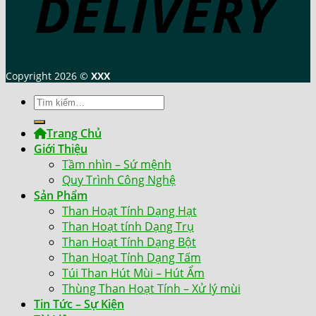
Copyright 2026 ©
XXX
Tìm
kiếm:
Trang Chủ
Giới Thiệu
Tầm nhìn – Sứ mệnh
Quy Trình Công Nghệ
Sản Phẩm
Than Hoạt Tính Dạng Hạt
Than Hoạt tính Dạng Trụ
Than Hoạt Tính Dạng Bột
Than Hoạt Tính Dạng Tấm
Túi Than Hút Mùi – Hút Ẩm
Thùng Than Hoạt Tính – Xử lý mùi
Tin Tức – Sự Kiện