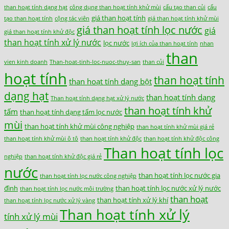
than hoạt tính dạng hạt
công dụng than hoạt tính khử mùi
cấu tạo than củi
cấu
giá than hoạt tính
tạo than hoạt tính
cộng tác viên
giá than hoạt tính khử mùi
giá than hoạt tính lọc nước
giá
giá than hoạt tính khử độc
than hoạt tính xử lý nước
lọc nước
lợi ích của than hoạt tính
nhan
than
vien kinh doanh
Than-hoat-tinh-loc-nuoc-thuy-san
than củi
hoạt tính
than hoạt tính
than hoạt tính dạng bột
dạng hạt
than hoạt tính dạng
Than hoạt tính dạng hạt xử lý nước
than hoạt tính khử
tấm
than hoạt tính dạng tấm lọc nước
mùi
than hoạt tính khử mùi công nghiệp
than hoạt tính khử mùi giá rẻ
than hoạt tính khử mùi ô tô
than hoạt tính khử độc
than hoạt tính khử độc công
Than hoạt tính lọc
nghiệp
than hoạt tính khử độc giá rẻ
nước
than hoạt tính lọc nước gia
than hoạt tính lọc nước công nghiệp
đình
than hoạt tính lọc nước xử lý nước
than hoạt tính lọc nước môi trường
than hoạt
than hoạt tính xử lý khí
than hoạt tính lọc nước xử lý vàng
Than hoạt tính xử lý
tính xử lý mùi