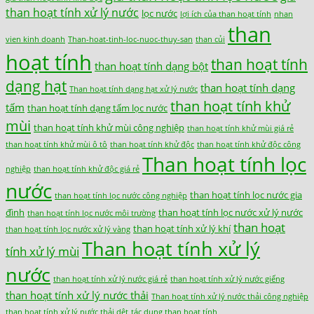
than hoạt tính xử lý nước
lọc nước
lợi ích của than hoạt tính
nhan
than
vien kinh doanh
Than-hoat-tinh-loc-nuoc-thuy-san
than củi
hoạt tính
than hoạt tính
than hoạt tính dạng bột
dạng hạt
than hoạt tính dạng
Than hoạt tính dạng hạt xử lý nước
than hoạt tính khử
tấm
than hoạt tính dạng tấm lọc nước
mùi
than hoạt tính khử mùi công nghiệp
than hoạt tính khử mùi giá rẻ
than hoạt tính khử mùi ô tô
than hoạt tính khử độc
than hoạt tính khử độc công
Than hoạt tính lọc
nghiệp
than hoạt tính khử độc giá rẻ
nước
than hoạt tính lọc nước gia
than hoạt tính lọc nước công nghiệp
đình
than hoạt tính lọc nước xử lý nước
than hoạt tính lọc nước môi trường
than hoạt
than hoạt tính xử lý khí
than hoạt tính lọc nước xử lý vàng
Than hoạt tính xử lý
tính xử lý mùi
nước
than hoạt tính xử lý nước giá rẻ
than hoạt tính xử lý nước giếng
than hoạt tính xử lý nước thải
Than hoạt tính xử lý nước thải công nghiệp
than hoạt tính xử lý nước thải dệt
tác dụng than hoạt tính