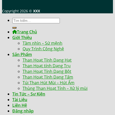
Copyright 2026 ©
XXX
Tìm
kiếm:
Trang Chủ
Giới Thiệu
Tầm nhìn – Sứ mệnh
Quy Trình Công Nghệ
Sản Phẩm
Than Hoạt Tính Dạng Hạt
Than Hoạt tính Dạng Trụ
Than Hoạt Tính Dạng Bột
Than Hoạt Tính Dạng Tấm
Túi Than Hút Mùi – Hút Ẩm
Thùng Than Hoạt Tính – Xử lý mùi
Tin Tức – Sự Kiện
Tài Liệu
Liên Hệ
Đăng nhập