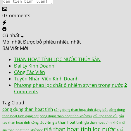
0
Comments
Cũ nhất
Mới nhất
Được bỏ phiếu nhiều nhất
Bài Viết Mới
THAN HOẠT TÍNH LỌC NƯỚC THÚY SẢN
Đại Lý Kinh Doanh
Cộng Tác Viên
Tuyển Nhân Viên Kinh Doanh
Phương pháp lọc chất ô nhiễm styren trong nước
2
Comments
Tag Cloud
công dụng than hoạt tính
công dụng than hoạt tính dạng bột
công dụng
than hoạt tính dạng hạt
công dụng than hoạt tính khử mùi
cấu tạo than củi
cấu
giá than hoạt tính
tạo than hoạt tính
cộng tác viên
giá than hoạt tính khử mùi
giá than hoạt tính lọc nước
giá
giá than hoạt tính khử độc