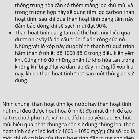
thống trung hòa cần có thêm màng lọc khử mùi và
trong trường hợp này sẽ dùng tấm lọc carbon than
hoạt tính, sau khi qua than hoạt tính dạng tấm này
đảm bảo dòng khí sẽ sạch mùi đạt 90%.
Than hoạt tính dạng tấm có thể hút mùi hiệu quả
được như vậy là do cấu trúc lỗ xốp rỗng của nó.
Những vết lỗ xốp này được hình thành từ quá trình
hầm than ở nhiệt độ 1000 độ C trong điều kiện yếm
khí. Cũng nhờ đó những phân tử khó hòa tan trong
không khí bị giữ lại và dần lấp đầy những lỗ xốp li ti
này, khiến than hoạt tính “no” sau một thời gian sử
dụng.
Nhìn chung, than hoạt tính lọc nước hay than hoạt tính
hút mùi đều được hoạt hóa ở nhiệt độ nhất định để tạo
ra trị số iod phù hợp với mục đích theo yêu cầu. Để hút
mùi hiệu quả nhất chúng ta cần sử dụng chủng loại than
hoạt tính có chỉ số Iod từ 1000 – 1050 mg/g ( Chỉ số Iod là
một chỉ số cơ bản của than hoạt tính đặc trưng cho diện