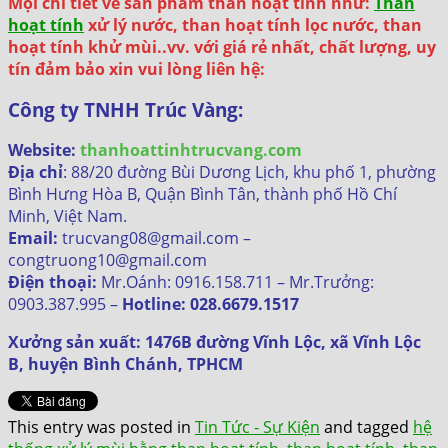
Mọi chi tiết về sản phẩm than hoạt tính như:
Than
hoạt tính
xử lý nước, than hoạt tính lọc nước, than
hoạt tính khử mùi..vv. với giá rẻ nhất, chất lượng, uy
tín đảm bảo xin vui lòng liên hệ:
Công ty TNHH Trúc Vàng:
Website:
thanhoattinhtrucvang.com
Địa chỉ
: 88/20 đường Bùi Dương Lịch, khu phố 1, phường
Bình Hưng Hòa B, Quận Bình Tân, thành phố Hồ Chí
Minh, Việt Nam.
Email:
trucvang08@gmail.com –
congtruong10@gmail.com
Điện thoại:
Mr.Oánh: 0916.158.711 – Mr.Trưởng:
0903.387.995 –
Hotline: 028.6679.1517
Xưởng sản xuất: 1476B đường Vĩnh Lộc, xã Vĩnh Lộc
B, huyện Bình Chánh, TPHCM
This entry was posted in
Tin Tức - Sự Kiện
and tagged
hệ