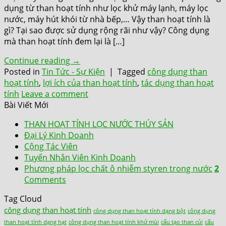
dụng từ than hoạt tính như lọc khử máy lạnh, máy lọc
nước, máy hút khói từ nhà bếp,… Vậy than hoạt tính là
gì? Tại sao được sử dụng rộng rãi như vậy? Công dụng
mà than hoạt tính đem lại là […]
Continue reading
→
Posted in
Tin Tức - Sự Kiện
|
Tagged
công dụng than
hoạt tính
,
lợi ích của than hoạt tính
,
tác dụng than hoạt
tính
Leave a comment
Bài Viết Mới
THAN HOẠT TÍNH LỌC NƯỚC THÚY SẢN
Đại Lý Kinh Doanh
Cộng Tác Viên
Tuyển Nhân Viên Kinh Doanh
Phương pháp lọc chất ô nhiễm styren trong nước
2
Comments
Tag Cloud
công dụng than hoạt tính
công dụng than hoạt tính dạng bột
công dụng
than hoạt tính dạng hạt
công dụng than hoạt tính khử mùi
cấu tạo than củi
cấu