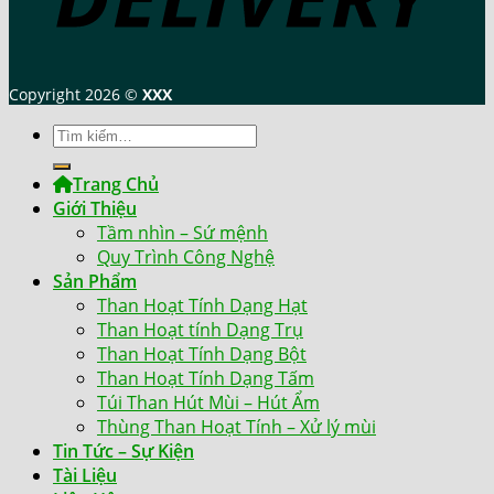
Copyright 2026 ©
XXX
Tìm
kiếm:
Trang Chủ
Giới Thiệu
Tầm nhìn – Sứ mệnh
Quy Trình Công Nghệ
Sản Phẩm
Than Hoạt Tính Dạng Hạt
Than Hoạt tính Dạng Trụ
Than Hoạt Tính Dạng Bột
Than Hoạt Tính Dạng Tấm
Túi Than Hút Mùi – Hút Ẩm
Thùng Than Hoạt Tính – Xử lý mùi
Tin Tức – Sự Kiện
Tài Liệu