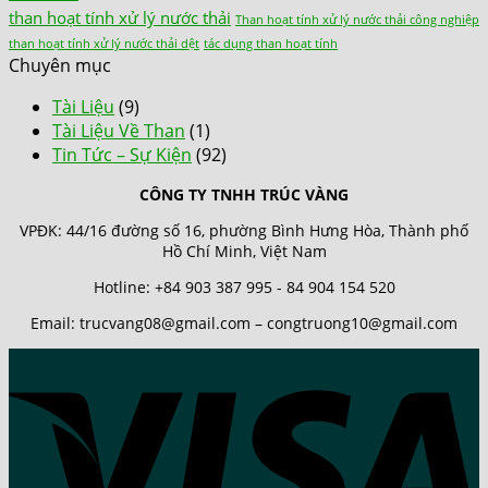
than hoạt tính xử lý nước thải
Than hoạt tính xử lý nước thải công nghiệp
than hoạt tính xử lý nước thải dệt
tác dụng than hoạt tính
Chuyên mục
Tài Liệu
(9)
Tài Liệu Về Than
(1)
Tin Tức – Sự Kiện
(92)
CÔNG TY TNHH TRÚC VÀNG
VPĐK: 44/16 đường số 16, phường Bình Hưng Hòa, Thành phố
Hồ Chí Minh, Việt Nam
Hotline: +84 903 387 995 - 84 904 154 520
Email: trucvang08@gmail.com – congtruong10@gmail.com