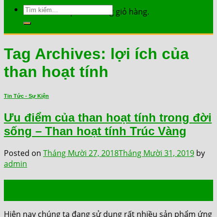
Tìm
Chưa có sản phẩm trong giỏ hàng.
kiếm:
Tag Archives:
lợi ích của
than hoạt tính
Tin Tức - Sự Kiện
Ưu điểm của than hoạt tính trong đời
sống – Than hoạt tính Trúc Vàng
Posted on
Tháng Mười 27, 2018
Tháng Mười 31, 2019
by
admin
27
Th10
Hiện nay chúng ta đang sử dụng rất nhiều sản phẩm ứng