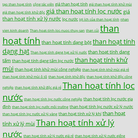
giá than hoạt tính
tạo than hoạt tính
cộng tác viên
giá than hoạt tính khử mùi
giá than hoạt tính lọc nước
giá
giá than hoạt tính khử độc
than hoạt tính xử lý nước
lọc nước
lợi ích của than hoạt tính
nhan
than
vien kinh doanh
Than-hoat-tinh-loc-nuoc-thuy-san
than củi
hoạt tính
than hoạt tính
than hoạt tính dạng bột
dạng hạt
than hoạt tính dạng
Than hoạt tính dạng hạt xử lý nước
than hoạt tính khử
tấm
than hoạt tính dạng tấm lọc nước
mùi
than hoạt tính khử mùi công nghiệp
than hoạt tính khử mùi giá rẻ
than hoạt tính khử mùi ô tô
than hoạt tính khử độc
than hoạt tính khử độc công
Than hoạt tính lọc
nghiệp
than hoạt tính khử độc giá rẻ
nước
than hoạt tính lọc nước gia
than hoạt tính lọc nước công nghiệp
đình
than hoạt tính lọc nước xử lý nước
than hoạt tính lọc nước môi trường
than hoạt
than hoạt tính xử lý khí
than hoạt tính lọc nước xử lý vàng
Than hoạt tính xử lý
tính xử lý mùi
nước
than hoạt tính xử lý nước giá rẻ
than hoạt tính xử lý nước giếng