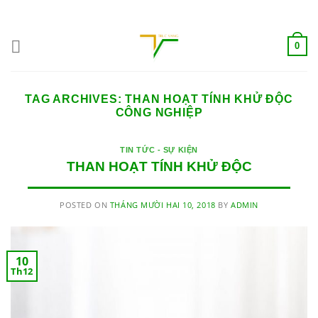
Skip
ADD ANYTHING HERE OR JUST REMOVE IT...
to
content
0
TAG ARCHIVES:
THAN HOẠT TÍNH KHỬ ĐỘC
CÔNG NGHIỆP
TIN TỨC - SỰ KIỆN
THAN HOẠT TÍNH KHỬ ĐỘC
POSTED ON
THÁNG MƯỜI HAI 10, 2018
BY
ADMIN
10
Th12