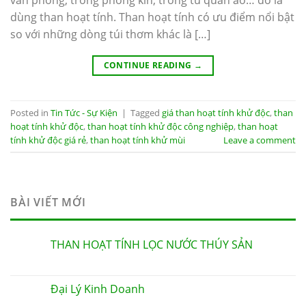
văn phòng, trong phòng kín, trong tủ quần áo… đó là
dùng than hoạt tính. Than hoạt tính có ưu điểm nổi bật
so với những dòng túi thơm khác là […]
CONTINUE READING
→
Posted in
Tin Tức - Sự Kiện
|
Tagged
giá than hoạt tính khử độc
,
than
hoạt tính khử độc
,
than hoạt tính khử độc công nghiệp
,
than hoạt
tính khử độc giá rẻ
,
than hoạt tính khử mùi
Leave a comment
BÀI VIẾT MỚI
THAN HOẠT TÍNH LỌC NƯỚC THÚY SẢN
Đại Lý Kinh Doanh