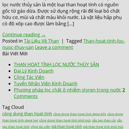
lọc nước thủy sản là một loại than hoạt tính có nguồn
gốc từ gáo dừa. Được sử dụng rộng rãi để loại bỏ chất
hữu cơ, mùi và chất màu khỏi nước. Là vật liệu hấp phụ
có độ xốp cao được làm bằng […]
Continue reading
→
Posted in
Tài Liệu Về Than
|
Tagged
Than-hoat-tinh-loc-
nuoc-thuy-san
Leave a comment
Bài Viết Mới
THAN HOẠT TÍNH LỌC NƯỚC THÚY SẢN
Đại Lý Kinh Doanh
Cộng Tác Viên
Tuyển Nhân Viên Kinh Doanh
Phương pháp lọc chất ô nhiễm styren trong nước
2
Comments
Tag Cloud
công dụng than hoạt tính
công dụng than hoạt tính dạng bột
công dụng
than hoạt tính dạng hạt
công dụng than hoạt tính khử mùi
cấu tạo than củi
cấu
giá than hoạt tính
tạo than hoạt tính
cộng tác viên
giá than hoạt tính khử mùi