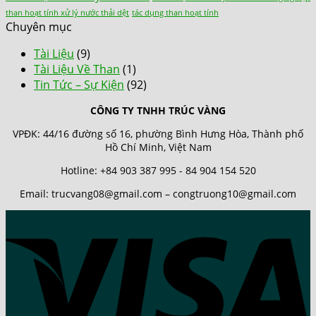
than hoạt tính xử lý nước thải dệt
tác dụng than hoạt tính
Chuyên mục
Tài Liệu
(9)
Tài Liệu Về Than
(1)
Tin Tức – Sự Kiện
(92)
CÔNG TY TNHH TRÚC VÀNG
VPĐK: 44/16 đường số 16, phường Bình Hưng Hòa, Thành phố
Hồ Chí Minh, Việt Nam
Hotline: +84 903 387 995 - 84 904 154 520
Email: trucvang08@gmail.com – congtruong10@gmail.com