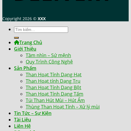
Copyright 2026 ©
XXX
Tìm
kiếm:
Trang Chủ
Giới Thiệu
Tầm nhìn – Sứ mệnh
Quy Trình Công Nghệ
Sản Phẩm
Than Hoạt Tính Dạng Hạt
Than Hoạt tính Dạng Trụ
Than Hoạt Tính Dạng Bột
Than Hoạt Tính Dạng Tấm
Túi Than Hút Mùi – Hút Ẩm
Thùng Than Hoạt Tính – Xử lý mùi
Tin Tức – Sự Kiện
Tài Liệu
Liên Hệ