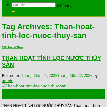
Tìm
Chưa có sản phẩm trong giỏ hàng.
kiếm:
Tag Archives:
Than-hoat-
tinh-loc-nuoc-thuy-san
Tài Liệu Về Than
THAN HOẠT TÍNH LỌC NƯỚC THÚY
SẢN
Posted on
Tháng Chín 21, 2023
Tháng Một 22, 2025
by
admin
21
Th9
THAN HOẠT TÍNH LỌC NƯỚC THỦY SẢN Than hoạt tính