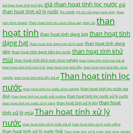
giá than hoạt tính lọc nước
giá
giá than hoạt tính khử độc
than hoạt tính xử lý nước
lọc nước
lợi ích của than hoạt tính
nhan
than
vien kinh doanh
Than-hoat-tinh-loc-nuoc-thuy-san
than củi
hoạt tính
than hoạt tính
than hoạt tính dạng bột
dạng hạt
than hoạt tính dạng
Than hoạt tính dạng hạt xử lý nước
than hoạt tính khử
tấm
than hoạt tính dạng tấm lọc nước
mùi
than hoạt tính khử mùi công nghiệp
than hoạt tính khử mùi giá rẻ
than hoạt tính khử mùi ô tô
than hoạt tính khử độc
than hoạt tính khử độc công
Than hoạt tính lọc
nghiệp
than hoạt tính khử độc giá rẻ
nước
than hoạt tính lọc nước gia
than hoạt tính lọc nước công nghiệp
đình
than hoạt tính lọc nước xử lý nước
than hoạt tính lọc nước môi trường
than hoạt
than hoạt tính xử lý khí
than hoạt tính lọc nước xử lý vàng
Than hoạt tính xử lý
tính xử lý mùi
nước
than hoạt tính xử lý nước giá rẻ
than hoạt tính xử lý nước giếng
than hoạt tính xử lý nước thải
Than hoạt tính xử lý nước thải công nghiệp