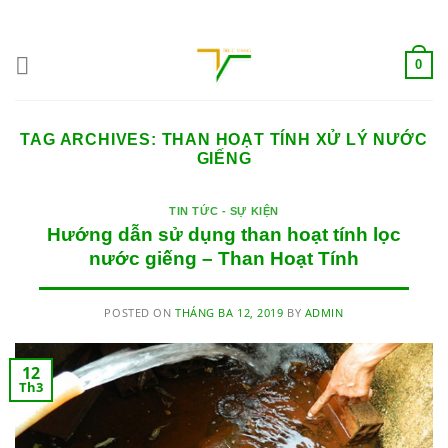
Skip
ADD ANYTHING HERE OR JUST REMOVE IT...
to
content
0
TAG ARCHIVES:
THAN HOẠT TÍNH XỬ LÝ NƯỚC
GIẾNG
TIN TỨC - SỰ KIỆN
Hướng dẫn sử dụng than hoạt tính lọc
nước giếng – Than Hoạt Tính
POSTED ON
THÁNG BA 12, 2019
BY
ADMIN
12
Th3