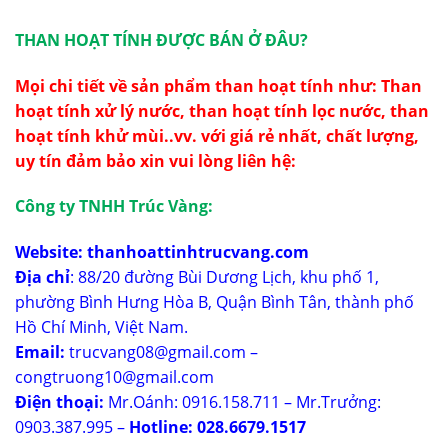
THAN HOẠT TÍNH ĐƯỢC BÁN Ở ĐÂU?
Mọi chi tiết về sản phẩm than hoạt tính như:
Than
hoạt tính
xử lý nước, than hoạt tính lọc nước, than
hoạt tính khử mùi..vv. với giá rẻ nhất, chất lượng,
uy tín đảm bảo xin vui lòng liên hệ:
Công ty TNHH Trúc Vàng:
Website:
thanhoattinhtrucvang.com
Địa chỉ
: 88/20 đường Bùi Dương Lịch, khu phố 1,
phường Bình Hưng Hòa B, Quận Bình Tân, thành phố
Hồ Chí Minh, Việt Nam.
Email:
trucvang08@gmail.com –
congtruong10@gmail.com
Điện thoại:
Mr.Oánh: 0916.158.711 – Mr.Trưởng:
0903.387.995 –
Hotline: 028.6679.1517