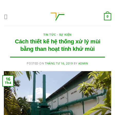
Skip
ADD ANYTHING HERE OR JUST REMOVE IT...
to
content
0
TIN TỨC - SỰ KIỆN
Cách thiết kế hệ thống xử lý mùi
bằng than hoạt tính khử mùi
POSTED ON
THÁNG TƯ 16, 2019
BY
ADMIN
16
Th4