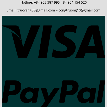
Hotline: +84 903 387 995 - 84 904 154 520
Email: trucvang08@gmail.com – congtruong10@gmail.com