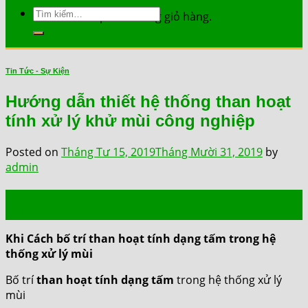
Tìm
Chưa có sản phẩm trong giỏ hàng.
kiếm:
Tin Tức - Sự Kiện
Hướng dẫn thiết hệ thống than hoạt
tính xử lý khử mùi công nghiệp
Posted on
Tháng Tư 15, 2019
Tháng Mười 31, 2019
by
admin
15
Th4
Khi Cách bố trí than hoạt tính dạng tấm trong hệ
thống xử lý mùi
Bố trí
than hoạt tính dạng tấm
trong hệ thống xử lý
mùi