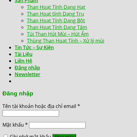
Sản Phẩm
Than Hoạt Tính Dạng Hạt
Than Hoạt tính Dạng Trụ
Than Hoạt Tính Dạng Bột
Than Hoạt Tính Dạng Tấm
Túi Than Hút Mùi – Hút Ẩm
Thùng Than Hoạt Tính – Xử lý mùi
Tin Tức – Sự Kiện
Tài Liệu
Liên Hệ
Đăng nhập
Newsletter
Đăng nhập
Tên tài khoản hoặc địa chỉ email
*
Mật khẩu
*
Ghi nhớ mật khẩu