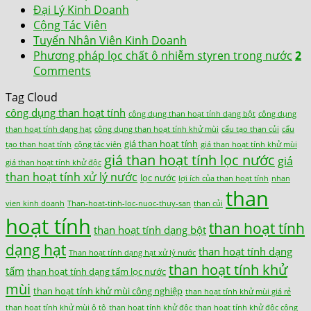
Đại Lý Kinh Doanh
Cộng Tác Viên
Tuyển Nhân Viên Kinh Doanh
Phương pháp lọc chất ô nhiễm styren trong nước
2
Comments
Tag Cloud
công dụng than hoạt tính
công dụng than hoạt tính dạng bột
công dụng
than hoạt tính dạng hạt
công dụng than hoạt tính khử mùi
cấu tạo than củi
cấu
giá than hoạt tính
tạo than hoạt tính
cộng tác viên
giá than hoạt tính khử mùi
giá than hoạt tính lọc nước
giá
giá than hoạt tính khử độc
than hoạt tính xử lý nước
lọc nước
lợi ích của than hoạt tính
nhan
than
vien kinh doanh
Than-hoat-tinh-loc-nuoc-thuy-san
than củi
hoạt tính
than hoạt tính
than hoạt tính dạng bột
dạng hạt
than hoạt tính dạng
Than hoạt tính dạng hạt xử lý nước
than hoạt tính khử
tấm
than hoạt tính dạng tấm lọc nước
mùi
than hoạt tính khử mùi công nghiệp
than hoạt tính khử mùi giá rẻ
than hoạt tính khử mùi ô tô
than hoạt tính khử độc
than hoạt tính khử độc công