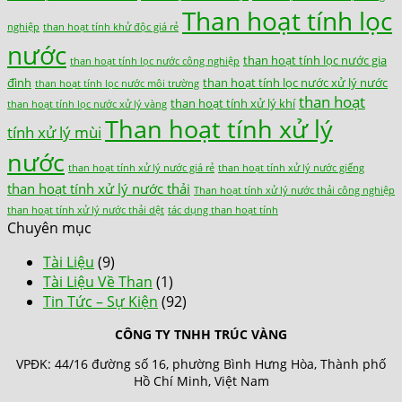
Than hoạt tính lọc
nghiệp
than hoạt tính khử độc giá rẻ
nước
than hoạt tính lọc nước gia
than hoạt tính lọc nước công nghiệp
đình
than hoạt tính lọc nước xử lý nước
than hoạt tính lọc nước môi trường
than hoạt
than hoạt tính xử lý khí
than hoạt tính lọc nước xử lý vàng
Than hoạt tính xử lý
tính xử lý mùi
nước
than hoạt tính xử lý nước giá rẻ
than hoạt tính xử lý nước giếng
than hoạt tính xử lý nước thải
Than hoạt tính xử lý nước thải công nghiệp
than hoạt tính xử lý nước thải dệt
tác dụng than hoạt tính
Chuyên mục
Tài Liệu
(9)
Tài Liệu Về Than
(1)
Tin Tức – Sự Kiện
(92)
CÔNG TY TNHH TRÚC VÀNG
VPĐK: 44/16 đường số 16, phường Bình Hưng Hòa, Thành phố
Hồ Chí Minh, Việt Nam