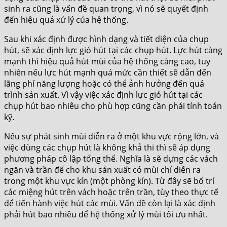
sinh ra cũng là vấn đề quan trọng, vì nó sẽ quyết định
đến hiệu quả xử lý của hệ thống.
Sau khi xác định được hình dạng và tiết diện của chụp
hút, sẽ xác định lực gió hút tại các chụp hút. Lực hút càng
mạnh thì hiệu quả hút mùi của hệ thống càng cao, tuy
nhiên nếu lực hút mạnh quá mức cần thiết sẽ dẫn đến
lãng phí năng lượng hoặc có thể ảnh hưởng đến quá
trình sản xuất. Vì vậy việc xác định lực gió hút tại các
chụp hút bao nhiêu cho phù hợp cũng cần phải tính toán
kỹ.
Nếu sự phát sinh mùi diễn ra ở một khu vực rộng lớn, và
việc dùng các chụp hút là không khả thi thì sẽ áp dụng
phương pháp cô lập tổng thể. Nghĩa là sẽ dựng các vách
ngăn và trần để cho khu sản xuất có mùi chỉ diễn ra
trong một khu vực kín (một phòng kín). Từ đây sẽ bố trí
các miệng hút trên vách hoặc trên trần, tùy theo thực tế
để tiến hành việc hút các mùi. Vấn đề còn lại là xác định
phải hút bao nhiêu để hệ thống xử lý mùi tối ưu nhất.