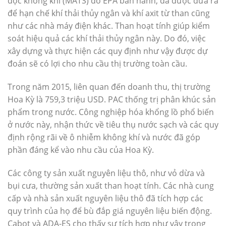
độc không khí (MATS) do EPA ban hành, đã được đưa ra
để hạn chế khí thải thủy ngân và khí axit từ than cũng
như các nhà máy điện khác. Than hoạt tính giúp kiểm
soát hiệu quả các khí thải thủy ngân này. Do đó, việc
xây dựng và thực hiện các quy định như vậy được dự
đoán sẽ có lợi cho nhu cầu thị trường toàn cầu.
Trong năm 2015, liên quan đến doanh thu, thị trường
Hoa Kỳ là 759,3 triệu USD. PAC thống trị phân khúc sản
phẩm trong nước. Công nghiệp hóa khổng lồ phổ biến
ở nước này, nhận thức về tiêu thụ nước sạch và các quy
định rộng rãi về ô nhiễm không khí và nước đã góp
phần đáng kể vào nhu cầu của Hoa Kỳ.
Các công ty sản xuất nguyên liệu thô, như vỏ dừa và
bụi cưa, thường sản xuất than hoạt tính. Các nhà cung
cấp và nhà sản xuất nguyên liệu thô đã tích hợp các
quy trình của họ để bù đắp giá nguyên liệu biến động.
Cabot và ADA-ES cho thấy sự tích hợp như vậy trong