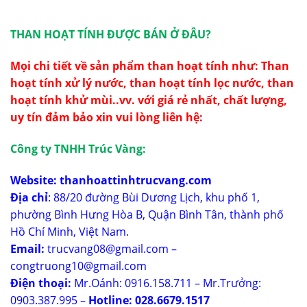
THAN HOẠT TÍNH ĐƯỢC BÁN Ở ĐÂU?
Mọi chi tiết về sản phẩm than hoạt tính như:
Than
hoạt tính
xử lý nước, than hoạt tính lọc nước, than
hoạt tính khử mùi..vv. với giá rẻ nhất, chất lượng,
uy tín đảm bảo xin vui lòng liên hệ:
Công ty TNHH Trúc Vàng:
Website:
thanhoattinhtrucvang.com
Địa chỉ
: 88/20 đường Bùi Dương Lịch, khu phố 1,
phường Bình Hưng Hòa B, Quận Bình Tân, thành phố
Hồ Chí Minh, Việt Nam.
Email:
trucvang08@gmail.com –
congtruong10@gmail.com
Điện thoại:
Mr.Oánh: 0916.158.711 – Mr.Trưởng:
0903.387.995 –
Hotline: 028.6679.1517