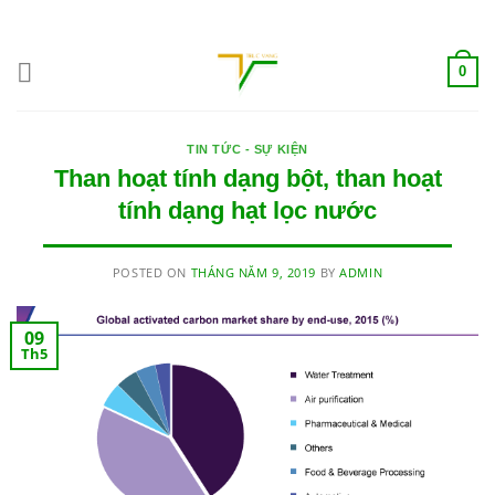
Skip
ADD ANYTHING HERE OR JUST REMOVE IT...
to
content
0
TIN TỨC - SỰ KIỆN
Than hoạt tính dạng bột, than hoạt
tính dạng hạt lọc nước
POSTED ON
THÁNG NĂM 9, 2019
BY
ADMIN
09
Th5