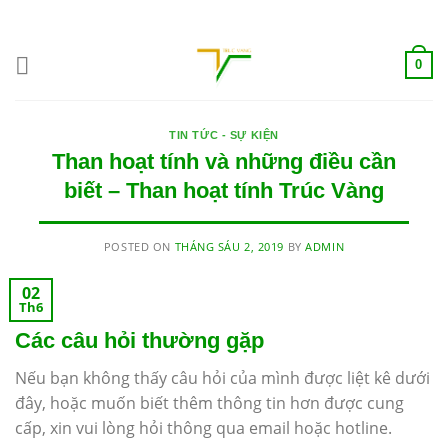
Skip
ADD ANYTHING HERE OR JUST REMOVE IT...
to
content
0
TIN TỨC - SỰ KIỆN
Than hoạt tính và những điều cần
biết – Than hoạt tính Trúc Vàng
POSTED ON
THÁNG SÁU 2, 2019
BY
ADMIN
02
Th6
Các câu hỏi thường gặp
Nếu bạn không thấy câu hỏi của mình được liệt kê dưới
đây, hoặc muốn biết thêm thông tin hơn được cung
cấp, xin vui lòng hỏi thông qua email hoặc hotline.