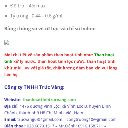
Độ tro : 4% max
Tỷ trọng : 0.44 – 0.6 g/ml
Bảng thông số về cỡ hạt và chỉ số Iodine
Mọi chi tiết về sản phẩm than hoạt tính như:
Than hoạt
tính
xử lý nước, than hoạt tính lọc nước, than hoạt tính
khử mùi…vv với giá tốt, chất lượng đảm bảo xin vui lòng
liên hệ:
Công ty TNHH Trúc Vàng:
Website:
thanhoattinhtrucvang.com
Địa chỉ
: 1476 đường Vĩnh Lộc, xã Vĩnh Lộc B, huyện Bình
Chánh, thành phố Hồ Chí Minh, Việt Nam.
Email:
trucvang08@gmail.com – congtruong10@gmail.com
Điện thoại:
028.6679.1517 – Mr.Oánh: 0916.158.711 –