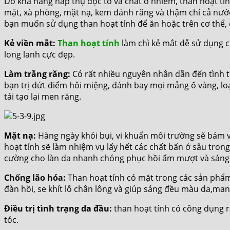
Do khả năng hấp thụ độc tố và chất ô nhiễm, than hoạt t
mặt, xà phòng, mặt nạ, kem đánh răng và thậm chí cả nước
bạn muốn sử dụng than hoạt tính để ăn hoặc trên cơ thể, 
Kẻ viền mắt:
Than hoạt tính
làm chì kẻ mắt dễ sử dụng c
long lanh cực đẹp.
Làm trắng răng:
Có rất nhiều nguyên nhân dẫn đến tình tr
bạn trị dứt điểm hôi miệng, đánh bay mọi mảng ố vàng, lo
tái tạo lại men răng.
Mặt nạ:
Hàng ngày khói bụi, vi khuẩn môi trường sẽ bám v
hoạt tính sẽ làm nhiệm vụ lấy hết các chất bẩn ở sâu trong 
cường cho làn da nhanh chóng phục hồi ẩm mượt và sáng
Chống lão hóa:
Than hoạt tính có mặt trong các sản phẩm
đàn hồi, se khít lỗ chân lông và giúp sáng đều màu da,mang
Điều trị tình trạng da đầu:
than hoạt tính có công dụng r
tóc.