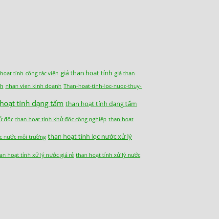
giá than hoạt tính
 hoạt tính
cộng tác viên
giá than
nh
nhan vien kinh doanh
Than-hoat-tinh-loc-nuoc-thuy-
 hoạt tính dạng tấm
than hoạt tính dạng tấm
ử độc
than hoạt tính khử độc công nghiệp
than hoạt
than hoạt tính lọc nước xử lý
ọc nước môi trường
an hoạt tính xử lý nước giá rẻ
than hoạt tính xử lý nước