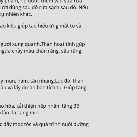
g mỹ phẩm, nó được thêm vào sữa rửa
gười dùng sau đó rửa sạch sau đó. Nếu
tự nhiên khác.
ạo kiểu,giúp tạo hiệu ứng mắt to và
 người xung quanh.Than hoạt tính gúp
 ngừa chảy máu chân răng, sâu răng,
gây mụn, nám, tàn nhang.Lúc đó, than
âu và lấy đi cặn bẩn tích tụ. Giúp tăng
o hóa, cải thiện nếp nhăn, tăng độ
o làn da căng mịn.
úc đẩy mọc tóc và quá trình nuôi dưỡng