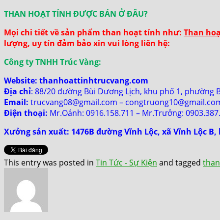
THAN HOẠT TÍNH ĐƯỢC BÁN Ở ĐÂU?
Mọi chi tiết về sản phẩm than hoạt tính như:
Than hoạ
lượng, uy tín đảm bảo xin vui lòng liên hệ:
Công ty TNHH Trúc Vàng:
Website:
thanhoattinhtrucvang.com
Địa chỉ
: 88/20 đường Bùi Dương Lịch, khu phố 1, phường 
Email:
trucvang08@gmail.com – congtruong10@gmail.co
Điện thoại:
Mr.Oánh: 0916.158.711 – Mr.Trưởng: 0903.387
Xưởng sản xuất: 1476B đường Vĩnh Lộc, xã Vĩnh Lộc B
This entry was posted in
Tin Tức - Sự Kiện
and tagged
than