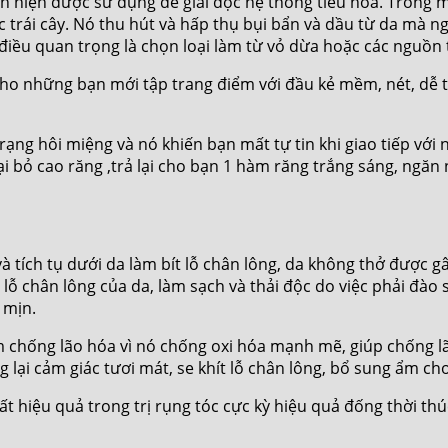
ính hiện được sử dụng để giải độc hệ thống tiêu hóa. Tron
 trái cây. Nó thu hút và hấp thụ bụi bẩn và dầu từ da mà n
điều quan trọng là chọn loại làm từ vỏ dừa hoặc các nguồn 
ho những bạn mới tập trang điểm với đầu kẻ mềm, nét, dễ t
ạng hôi miệng và nó khiến bạn mất tự tin khi giao tiếp với
ại bỏ cao răng ,trả lại cho bạn 1 hàm răng trắng sáng, ngăn
à tích tụ dưới da làm bít lỗ chân lông, da không thở được 
lỗ chân lông của da, làm sạch và thải độc do việc phải đào s
 mịn.
 chống lão hóa vì nó chống oxi hóa mạnh mẽ, giúp chống lã
 lại cảm giác tươi mát, se khít lỗ chân lông, bổ sung ẩm ch
ất hiệu quả trong trị rụng tóc cực kỳ hiệu quả đống thời th