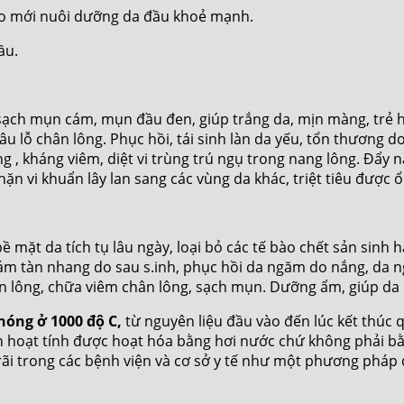
bào mới nuôi dưỡng da đầu khoẻ mạnh.
ầu.
sạch mụn cám, mụn đầu đen, giúp trắng da, mịn màng, trẻ hóa
 sâu lỗ chân lông. Phục hồi, tái sinh làn da yếu, tổn thươn
 , kháng viêm, diệt vi trùng trú ngụ trong nang lông. Đẩy 
n vi khuẩn lây lan sang các vùng da khác, triệt tiêu được ổ
ề mặt da tích tụ lâu ngày, loại bỏ các tế bào chết sản sinh
m tàn nhang do sau s.inh, phục hồi da ngăm do nắng, da n
hân lông, chữa viêm chân lông, sạch mụn. Dưỡng ẩm, giúp da
nóng ở 1000 độ C,
từ nguyên liệu đầu vào đến lúc kết thúc q
n hoạt tính được hoạt hóa bằng hơi nước chứ không phải bằ
i trong các bệnh viện và cơ sở y tế như một phương pháp đ