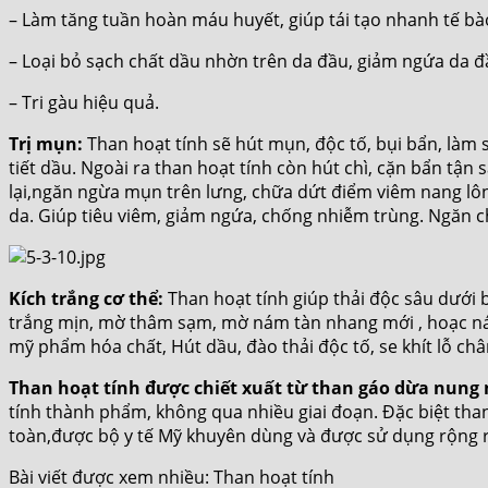
– Làm tăng tuần hoàn máu huyết, giúp tái tạo nhanh tế 
– Loại bỏ sạch chất dầu nhờn trên da đầu, giảm ngứa da đ
– Tri gàu hiệu quả.
Trị mụn:
Than hoạt tính sẽ hút mụn, độc tố, bụi bẩn, làm 
tiết dầu. Ngoài ra than hoạt tính còn hút chì, cặn bẩn tận
lại,ngăn ngừa mụn trên lưng, chữa dứt điểm viêm nang lông
da. Giúp tiêu viêm, giảm ngứa, chống nhiễm trùng. Ngăn chặ
Kích trắng cơ thể:
Than hoạt tính giúp thải độc sâu dưới b
trắng mịn, mờ thâm sạm, mờ nám tàn nhang mới , hoạc ná
mỹ phẩm hóa chất, Hút dầu, đào thải độc tố, se khít lỗ c
Than hoạt tính được chiết xuất từ than gáo dừa nung 
tính thành phẩm, không qua nhiều giai đoạn. Đặc biệt tha
toàn,được bộ y tế Mỹ khuyên dùng và được sử dụng rộng rã
Bài viết được xem nhiều: Than hoạt tính