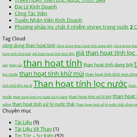
THAN HOẠT TÍNH LỌC NƯỚC THÚY SẢN
Đại Lý Kinh Doanh
Cộng Tác Viên
Tuyển Nhân Viên Kinh Doanh
Phương pháp lọc chất ô nhiễm styren trong nước
2
C
Tag Cloud
công dụng than hoạt tính
công dụng than hoạt tính dạng bột
công dụng tha
giá than hoạt tính lọ
hoạt tính khử mùi
giá than hoạt tính khử độc
than hoạt tính
than hoạt tính dạng bột
san
than củi
than hoạt tính khử mùi
lọc nước
than hoạt tính khử mùi côn
Than hoạt tính lọc nước
tính khử độc giá rẻ
than 
than hoạt 
nước
than hoạt tính xử lý khí
than hoạt tính lọc nước xử lý vàng
than hoạt tính xử lý nước thải
giếng
Than hoạt tính xử lý nước thải công n
Chuyên mục
Tài Liệu
(9)
Tài Liệu Về Than
(1)
Tin Tức – Sự Kiện
(92)