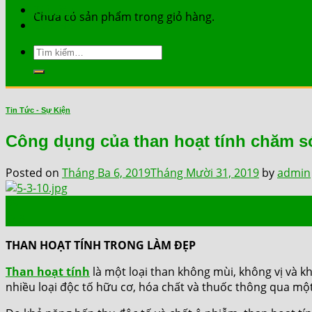
Tài Liệu
Chưa có sản phẩm trong giỏ hàng.
Liên Hệ
Tìm
kiếm:
Tin Tức - Sự Kiện
Công dụng của than hoạt tính chăm s
Posted on
Tháng Ba 6, 2019
Tháng Mười 31, 2019
by
admin
06
Th3
THAN HOẠT TÍNH TRONG LÀM ĐẸP
Than hoạt tính
là một loại than không mùi, không vị và k
nhiều loại độc tố hữu cơ, hóa chất và thuốc thông qua một