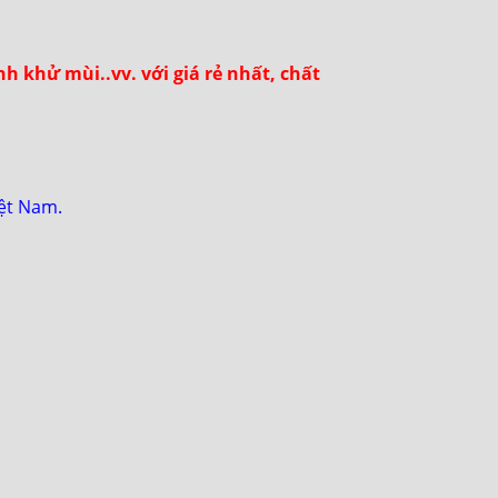
h khử mùi..vv. với giá rẻ nhất, chất
iệt Nam.