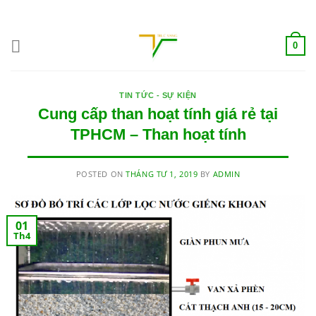
Skip
ADD ANYTHING HERE OR JUST REMOVE IT...
to
content
0
TIN TỨC - SỰ KIỆN
Cung cấp than hoạt tính giá rẻ tại
TPHCM – Than hoạt tính
POSTED ON
THÁNG TƯ 1, 2019
BY
ADMIN
01
Th4