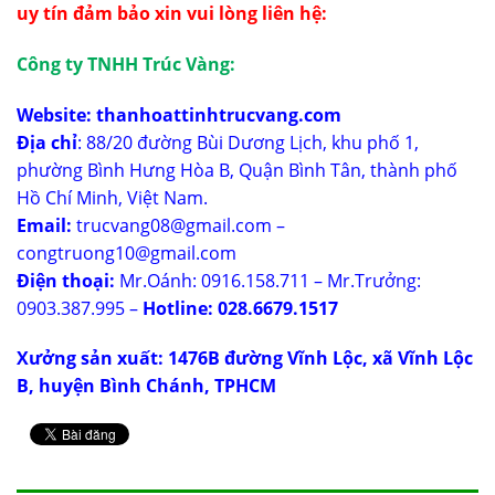
uy tín đảm bảo xin vui lòng liên hệ:
Công ty TNHH Trúc Vàng:
Website:
thanhoattinhtrucvang.com
Địa chỉ
: 88/20 đường Bùi Dương Lịch, khu phố 1,
phường Bình Hưng Hòa B, Quận Bình Tân, thành phố
Hồ Chí Minh, Việt Nam.
Email:
trucvang08@gmail.com –
congtruong10@gmail.com
Điện thoại:
Mr.Oánh: 0916.158.711 – Mr.Trưởng:
0903.387.995 –
Hotline: 028.6679.1517
Xưởng sản xuất: 1476B đường Vĩnh Lộc, xã Vĩnh Lộc
B, huyện Bình Chánh, TPHCM