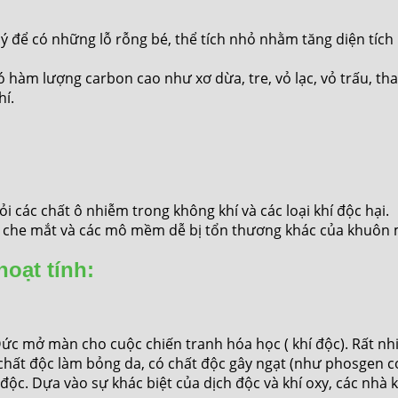
ý để có những lỗ rỗng bé, thể tích nhỏ nhằm tăng diện tích 
ó hàm lượng carbon cao như xơ dừa, tre, vỏ lạc, vỏ trấu, t
hí.
 các chất ô nhiễm trong không khí và các loại khí độc hại.
ể che mắt và các mô mềm dễ bị tổn thương khác của khuôn 
oạt tính:
ức mở màn cho cuộc chiến tranh hóa học ( khí độc). Rất nh
h), chất độc làm bỏng da, có chất độc gây ngạt (như phosgen c
ựa vào sự khác biệt của dịch độc và khí oxy, các nhà k