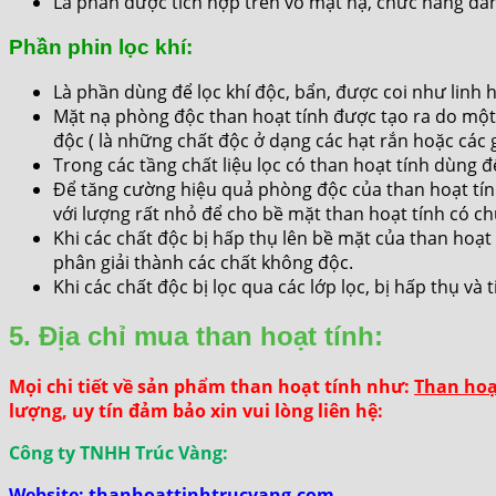
Là phần được tích hợp trên vỏ mặt nạ, chức năng dẫn
Phần phin lọc khí:
Là phần dùng để lọc khí độc, bẩn, được coi như linh
Mặt nạ phòng độc than hoạt tính được tạo ra do một c
độc ( là những chất độc ở dạng các hạt rắn hoặc các 
Trong các tầng chất liệu lọc có than hoạt tính dùng đ
Để tăng cường hiệu quả phòng độc của than hoạt tính
với lượng rất nhỏ để cho bề mặt than hoạt tính có c
Khi các chất độc bị hấp thụ lên bề mặt của than hoạt
phân giải thành các chất không độc.
Khi các chất độc bị lọc qua các lớp lọc, bị hấp thụ 
5. Địa chỉ mua than hoạt tính:
Mọi chi tiết về sản phẩm than hoạt tính như:
Than hoạ
lượng, uy tín đảm bảo xin vui lòng liên hệ:
Công ty TNHH Trúc Vàng:
Website:
thanhoattinhtrucvang.com