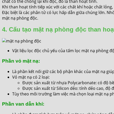
chất có thể chống lại khí độc, đó là than hoạt tính.
Khi than hoạt tính tiếp xúc với các chất khí hoặc chất lỏng
Đặc biệt là các phân tử có lực hấp dẫn giữa chúng lớn. Nhờ
mặt nạ phòng độc.
4. Cấu tạo mặt nạ phòng độc than hoạt
Vật liệu lọc độc chủ yếu của tấm lọc mặt nạ phòng độ
Phần vỏ mặt nạ:
Là phần kết nối giữ các bộ phận khác của mặt nạ giú
Vỏ mặt nạ có 2 loại:
Được sản xuất từ nhựa Polycarbonate: có độ bền c
Được sản xuất từ Silicon dẻo: tính dẻo cao, độ
Tùy theo môi trường làm việc mà chọn loại mặt nạ p
Phần van dẫn khí: