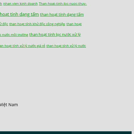
nh
nhan vien kinh doanh
Than-hoat-tinh-loc-nuoc-thuy-
 hoạt tính dạng tấm
than hoạt tính dạng tấm
ử độc
than hoạt tính khử độc công nghiệp
than hoạt
than hoạt tính lọc nước xử lý
ọc nước môi trường
an hoạt tính xử lý nước giá rẻ
than hoạt tính xử lý nước
 Việt Nam