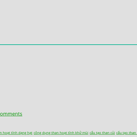
omments
n hoạt tính dạng hạt
công dụng than hoạt tính khử mùi
cấu tạo than củi
cấu tạo than