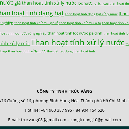
c nước
giá than hoạt tính xử lý nước
lọc nước
lợi ích của than hoạt tí
than hoạt tính dạng hạt
than
Than hoạt tính dạng hạt xử lý nước
g nghiệp
than hoạt tính khử mùi giá rẻ
than hoạt tính khử mùi ô tô
than hoạt tính kh
than hoạt tính lọc nước gia đình
hoạt tính lọc nước công nghiệp
than hoạt tính l
Than hoạt tính xử lý nước
tính xử lý mùi
th
ghiệp
than hoạt tính xử lý nước thải dệt
tác dụng than hoạt tính
CÔNG TY TNHH TRÚC VÀNG
/16 đường số 16, phường Bình Hưng Hòa, Thành phố Hồ Chí Minh,
Hotline: +84 903 387 995 - 84 904 154 520
Email: trucvang08@gmail.com – congtruong10@gmail.com