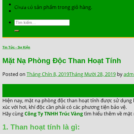
Tài Liệu
Chưa có sản phẩm trong giỏ hàng.
Liên Hệ
Tìm
kiếm:
Tin Tức - Sự Kiện
Mặt Nạ Phòng Độc Than Hoạt Tính
Posted on
Tháng Chín 8, 2019
Tháng Mười 28, 2019
by
adm
08
Th9
Hiện nay, mặt nạ phòng độc than hoạt tính được sử dụng khá r
xúc với hơi, khí độc cần phải có các phương tiện bảo vệ.
Hãy cùng
Công Ty TNHH Trúc Vàng
tìm hiểu thêm về mặt 
1. Than hoạt tính là gì: