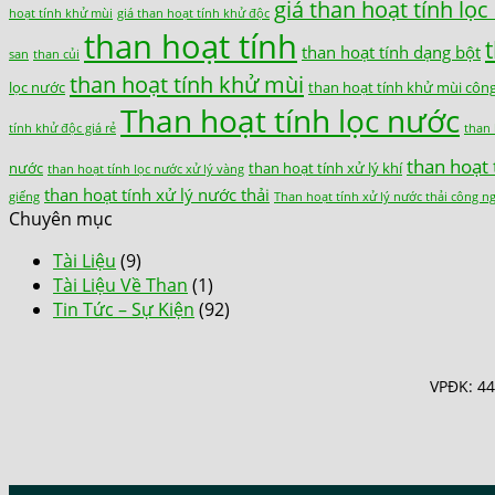
giá than hoạt tính lọ
hoạt tính khử mùi
giá than hoạt tính khử độc
than hoạt tính
than hoạt tính dạng bột
san
than củi
than hoạt tính khử mùi
lọc nước
than hoạt tính khử mùi côn
Than hoạt tính lọc nước
tính khử độc giá rẻ
than 
than hoạt 
nước
than hoạt tính xử lý khí
than hoạt tính lọc nước xử lý vàng
than hoạt tính xử lý nước thải
giếng
Than hoạt tính xử lý nước thải công n
Chuyên mục
Tài Liệu
(9)
Tài Liệu Về Than
(1)
Tin Tức – Sự Kiện
(92)
VPĐK: 44