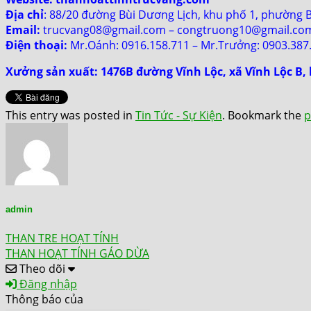
Địa chỉ
: 88/20 đường Bùi Dương Lịch, khu phố 1, phường 
Email:
trucvang08@gmail.com – congtruong10@gmail.co
Điện thoại:
Mr.Oánh: 0916.158.711 – Mr.Trưởng: 0903.387
Xưởng sản xuất: 1476B đường Vĩnh Lộc, xã Vĩnh Lộc B
This entry was posted in
Tin Tức - Sự Kiện
. Bookmark the
p
admin
THAN TRE HOẠT TÍNH
THAN HOẠT TÍNH GÁO DỪA
Theo dõi
Đăng nhập
Thông báo của