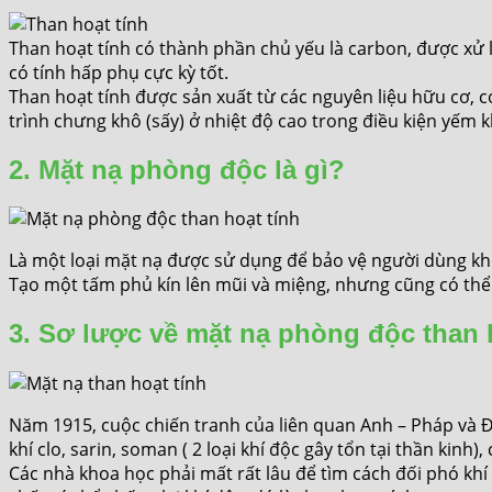
Than hoạt tính có thành phần chủ yếu là carbon, được xử l
có tính hấp phụ cực kỳ tốt.
Than hoạt tính được sản xuất từ các nguyên liệu hữu cơ, c
trình chưng khô (sấy) ở nhiệt độ cao trong điều kiện yếm k
2. Mặt nạ phòng độc là gì?
Là một loại mặt nạ được sử dụng để bảo vệ người dùng khỏi
Tạo một tấm phủ kín lên mũi và miệng, nhưng cũng có th
3. Sơ lược về mặt nạ phòng độc than h
Năm 1915, cuộc chiến tranh của liên quan Anh – Pháp và Đ
khí clo, sarin, soman ( 2 loại khí độc gây tổn tại thần kin
Các nhà khoa học phải mất rất lâu để tìm cách đối phó khí độc. D