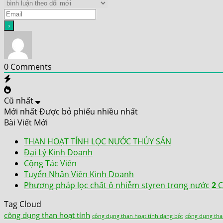
0
Comments
Cũ nhất
Mới nhất
Được bỏ phiếu nhiều nhất
Bài Viết Mới
THAN HOẠT TÍNH LỌC NƯỚC THÚY SẢN
Đại Lý Kinh Doanh
Cộng Tác Viên
Tuyển Nhân Viên Kinh Doanh
Phương pháp lọc chất ô nhiễm styren trong nước
2
C
Tag Cloud
công dụng than hoạt tính
công dụng than hoạt tính dạng bột
công dụng tha