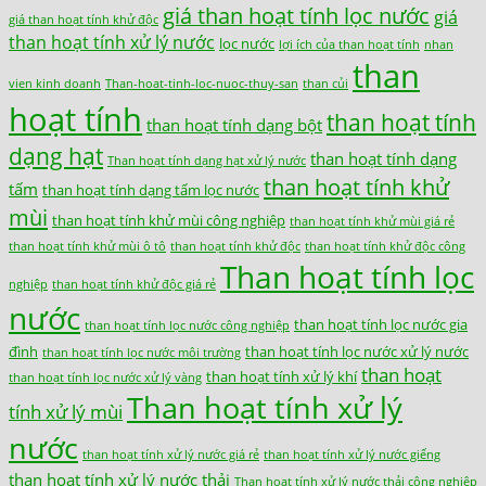
giá than hoạt tính lọc nước
giá
giá than hoạt tính khử độc
than hoạt tính xử lý nước
lọc nước
lợi ích của than hoạt tính
nhan
than
vien kinh doanh
Than-hoat-tinh-loc-nuoc-thuy-san
than củi
hoạt tính
than hoạt tính
than hoạt tính dạng bột
dạng hạt
than hoạt tính dạng
Than hoạt tính dạng hạt xử lý nước
than hoạt tính khử
tấm
than hoạt tính dạng tấm lọc nước
mùi
than hoạt tính khử mùi công nghiệp
than hoạt tính khử mùi giá rẻ
than hoạt tính khử mùi ô tô
than hoạt tính khử độc
than hoạt tính khử độc công
Than hoạt tính lọc
nghiệp
than hoạt tính khử độc giá rẻ
nước
than hoạt tính lọc nước gia
than hoạt tính lọc nước công nghiệp
đình
than hoạt tính lọc nước xử lý nước
than hoạt tính lọc nước môi trường
than hoạt
than hoạt tính xử lý khí
than hoạt tính lọc nước xử lý vàng
Than hoạt tính xử lý
tính xử lý mùi
nước
than hoạt tính xử lý nước giá rẻ
than hoạt tính xử lý nước giếng
than hoạt tính xử lý nước thải
Than hoạt tính xử lý nước thải công nghiệp