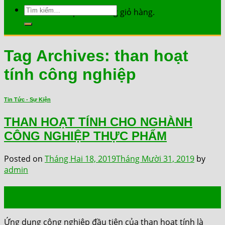
Tìm
Chưa có sản phẩm trong giỏ hàng.
kiếm:
Tag Archives:
than hoạt
tính công nghiệp
Tin Tức - Sự Kiện
THAN HOẠT TÍNH CHO NGHÀNH
CÔNG NGHIỆP THỰC PHẨM
Posted on
Tháng Hai 18, 2019
Tháng Mười 31, 2019
by
admin
18
Th2
Ứng dụng công nghiệp đầu tiên của than hoạt tính là