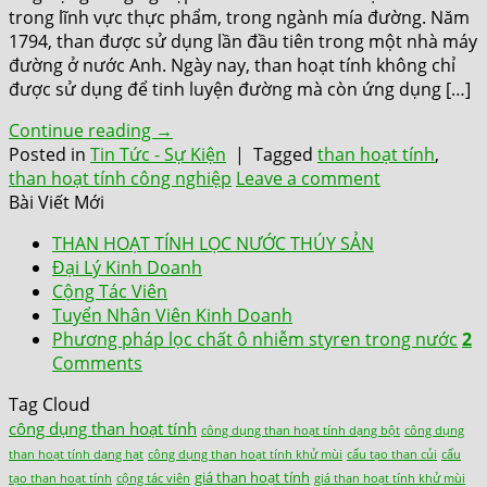
trong lĩnh vực thực phẩm, trong ngành mía đường. Năm
1794, than được sử dụng lần đầu tiên trong một nhà máy
đường ở nước Anh. Ngày nay, than hoạt tính không chỉ
được sử dụng để tinh luyện đường mà còn ứng dụng […]
Continue reading
→
Posted in
Tin Tức - Sự Kiện
|
Tagged
than hoạt tính
,
than hoạt tính công nghiệp
Leave a comment
Bài Viết Mới
THAN HOẠT TÍNH LỌC NƯỚC THÚY SẢN
Đại Lý Kinh Doanh
Cộng Tác Viên
Tuyển Nhân Viên Kinh Doanh
Phương pháp lọc chất ô nhiễm styren trong nước
2
Comments
Tag Cloud
công dụng than hoạt tính
công dụng than hoạt tính dạng bột
công dụng
than hoạt tính dạng hạt
công dụng than hoạt tính khử mùi
cấu tạo than củi
cấu
giá than hoạt tính
tạo than hoạt tính
cộng tác viên
giá than hoạt tính khử mùi