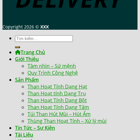
Copyright 2026 ©
XXX
Tìm
kiếm:
Trang Chủ
Giới Thiệu
Tầm nhìn – Sứ mệnh
Quy Trình Công Nghệ
Sản Phẩm
Than Hoạt Tính Dạng Hạt
Than Hoạt tính Dạng Trụ
Than Hoạt Tính Dạng Bột
Than Hoạt Tính Dạng Tấm
Túi Than Hút Mùi – Hút Ẩm
Thùng Than Hoạt Tính – Xử lý mùi
Tin Tức – Sự Kiện
Tài Liệu