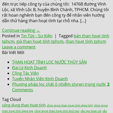
đến trực tiếp công ty của chúng tôi: 1476B đường Vĩnh
Lộc, xã Vĩnh Lộc B, huyện Bình Chánh, TPHCM. Chúng tôi
rất hoan nghênh bạn đến công ty để nhân viên hướng
dẫn thử hàng than hoạt tính tại chỗ nha. […]
Continue reading
→
Posted in
Tin Tức - Sự Kiện
|
Tagged
bán than hoạt tính
tphcm
,
giá than hoạt tính tphcm
,
than hoạt tính tphcm
Leave a comment
Bài Viết Mới
THAN HOẠT TÍNH LỌC NƯỚC THÚY SẢN
Đại Lý Kinh Doanh
Cộng Tác Viên
Tuyển Nhân Viên Kinh Doanh
Phương pháp lọc chất ô nhiễm styren trong nước
2
Comments
Tag Cloud
công dụng than hoạt tính
công dụng than hoạt tính dạng bột
công dụng
than hoạt tính dạng hạt
công dụng than hoạt tính khử mùi
cấu tạo than củi
cấu