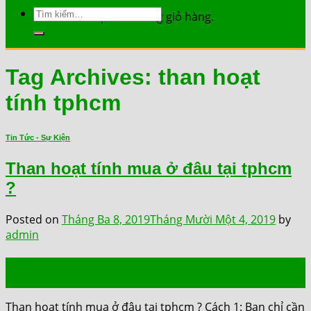
Tìm
Chưa có sản phẩm trong giỏ hàng.
kiếm:
Tag Archives:
than hoạt
tính tphcm
Tin Tức - Sự Kiện
Than hoạt tính mua ở đâu tại tphcm
?
Posted on
Tháng Ba 8, 2019
Tháng Mười Một 4, 2019
by
admin
08
Th3
Than hoạt tính mua ở đâu tại tphcm ? Cách 1: Bạn chỉ cần