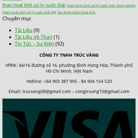
than hoạt tính xử lý nước thải
Than hoạt tính xử lý nước thải công nghiệp
than hoạt tính xử lý nước thải dệt
tác dụng than hoạt tính
Chuyên mục
Tài Liệu
(9)
Tài Liệu Về Than
(1)
Tin Tức – Sự Kiện
(92)
CÔNG TY TNHH TRÚC VÀNG
VPĐK: 44/16 đường số 16, phường Bình Hưng Hòa, Thành phố
Hồ Chí Minh, Việt Nam
Hotline: +84 903 387 995 - 84 904 154 520
Email: trucvang08@gmail.com – congtruong10@gmail.com