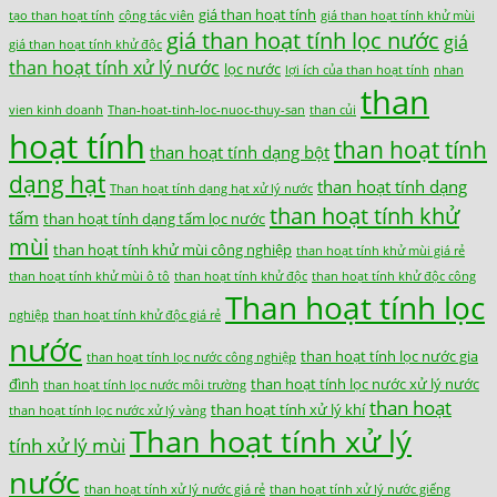
giá than hoạt tính
tạo than hoạt tính
cộng tác viên
giá than hoạt tính khử mùi
giá than hoạt tính lọc nước
giá
giá than hoạt tính khử độc
than hoạt tính xử lý nước
lọc nước
lợi ích của than hoạt tính
nhan
than
vien kinh doanh
Than-hoat-tinh-loc-nuoc-thuy-san
than củi
hoạt tính
than hoạt tính
than hoạt tính dạng bột
dạng hạt
than hoạt tính dạng
Than hoạt tính dạng hạt xử lý nước
than hoạt tính khử
tấm
than hoạt tính dạng tấm lọc nước
mùi
than hoạt tính khử mùi công nghiệp
than hoạt tính khử mùi giá rẻ
than hoạt tính khử mùi ô tô
than hoạt tính khử độc
than hoạt tính khử độc công
Than hoạt tính lọc
nghiệp
than hoạt tính khử độc giá rẻ
nước
than hoạt tính lọc nước gia
than hoạt tính lọc nước công nghiệp
đình
than hoạt tính lọc nước xử lý nước
than hoạt tính lọc nước môi trường
than hoạt
than hoạt tính xử lý khí
than hoạt tính lọc nước xử lý vàng
Than hoạt tính xử lý
tính xử lý mùi
nước
than hoạt tính xử lý nước giá rẻ
than hoạt tính xử lý nước giếng