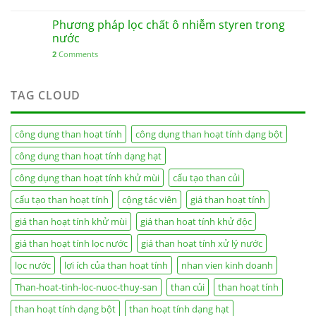
Phương pháp lọc chất ô nhiễm styren trong
nước
2
Comments
TAG CLOUD
công dụng than hoạt tính
công dụng than hoạt tính dạng bột
công dụng than hoạt tính dạng hạt
công dụng than hoạt tính khử mùi
cấu tạo than củi
cấu tạo than hoạt tính
cộng tác viên
giá than hoạt tính
giá than hoạt tính khử mùi
giá than hoạt tính khử độc
giá than hoạt tính lọc nước
giá than hoạt tính xử lý nước
lọc nước
lợi ích của than hoạt tính
nhan vien kinh doanh
Than-hoat-tinh-loc-nuoc-thuy-san
than củi
than hoạt tính
than hoạt tính dạng bột
than hoạt tính dạng hạt