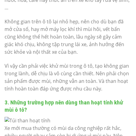
nước hoa, café hay thức ăn trên xe khó tẩy rửa vệ sinh,
…
Không gian trên ô tô lại nhỏ hẹp, nên cho dù bạn đã
mở cửa sổ, hay mở máy lọc khí thì mùi hôi, vết bẩn
cũng không thể hết hoàn toàn, lâu ngày sẽ gây cảm
giác khó chịu, không tập trung lái xe, ảnh hưởng đến
sức khỏe và nội thất xe của bạn.
Vì vậy cần phải việc khử mùi trong ô tô, tạo không gian
trong lành, dễ chịu là vô cùng cần thiết. Nên phải chọn
sản phẩm được mùi, những vẫn an toàn. Và than hoạt
tính hoàn toàn đáp ứng được nhu cầu này.
3. Những trường hợp nên dùng than hoạt tính khử
mùi ô tô?
Xe mới mua thường có mùi da công nghiệp rất hắc,
nhiều người nhạy cảm còn bị dị ứng vì mùi này. Nên