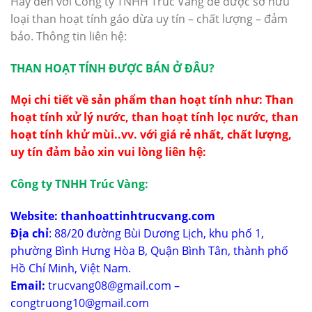
Hãy đến với Công ty TNHH Trúc Vàng để được sở hữu
loại than hoạt tính gáo dừa uy tín – chất lượng – đảm
bảo. Thông tin liên hệ:
THAN HOẠT TÍNH ĐƯỢC BÁN Ở ĐÂU?
Mọi chi tiết về sản phẩm than hoạt tính như:
Than
hoạt tính
xử lý nước, than hoạt tính lọc nước, than
hoạt tính khử mùi..vv. với giá rẻ nhất, chất lượng,
uy tín đảm bảo xin vui lòng liên hệ:
Công ty TNHH Trúc Vàng:
Website:
thanhoattinhtrucvang.com
Địa chỉ
: 88/20 đường Bùi Dương Lịch, khu phố 1,
phường Bình Hưng Hòa B, Quận Bình Tân, thành phố
Hồ Chí Minh, Việt Nam.
Email:
trucvang08@gmail.com –
congtruong10@gmail.com