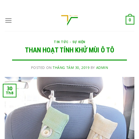
Skip
ADD ANYTHING HERE OR JUST REMOVE IT...
to
content
0
TIN TỨC - SỰ KIỆN
THAN HOẠT TÍNH KHỬ MÙI Ô TÔ
POSTED ON
THÁNG TÁM 30, 2019
BY
ADMIN
30
Th8