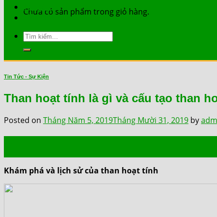
Tài Liệu
Chưa có sản phẩm trong giỏ hàng.
Liên Hệ
Tìm
kiếm:
Tin Tức - Sự Kiện
Than hoạt tính là gì và cấu tạo than ho
Posted on
Tháng Năm 5, 2019
Tháng Mười 31, 2019
by
adm
05
Th5
Khám phá và lịch sử của than hoạt tính