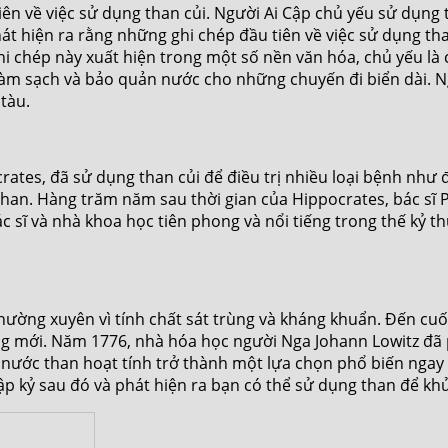
n về việc sử dụng than củi. Người Ai Cập chủ yếu sử dụng th
hát hiện ra rằng những ghi chép đầu tiên về việc sử dụng t
chép này xuất hiện trong một số nền văn hóa, chủ yếu là c
làm sạch và bảo quản nước cho những chuyến đi biển dài. N
tàu.
tes, đã sử dụng than củi để điều trị nhiều loại bệnh như độn
han. Hàng trăm năm sau thời gian của Hippocrates, bác sĩ P
ác sĩ và nhà khoa học tiên phong và nổi tiếng trong thế kỷ 
ường xuyên vì tính chất sát trùng và kháng khuẩn. Đến cuối
ng mới. Năm 1776, nhà hóa học người Nga Johann Lowitz đã 
c nước than hoạt tính trở thành một lựa chọn phổ biến nga
ập kỷ sau đó và phát hiện ra bạn có thể sử dụng than để k