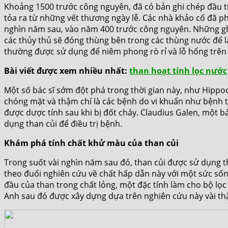
Khoảng 1500 trước công nguyên, đã có bản ghi chép đầu tiê
tỏa ra từ những vết thương ngày lễ. Các nhà khảo cổ đã p
nghìn năm sau, vào năm 400 trước công nguyên. Những ghi 
các thủy thủ sẽ đóng thùng bên trong các thùng nước để 
thường được sử dụng để niêm phong rò rỉ và lỗ hổng trên 
Bài viết được xem nhiều nhất:
than hoạt tính lọc nước
Một số bác sĩ sớm đột phá trong thời gian này, như Hippocra
chóng mặt và thậm chí là các bệnh do vi khuẩn như bệnh t
được dược tính sau khi bị đốt cháy. Claudius Galen, một b
dụng than củi để điều trị bệnh.
Khám phá tính chất khử màu của than củi
Trong suốt vài nghìn năm sau đó, than củi được sử dụng th
theo đuổi nghiên cứu về chất hấp dẫn này với một sức số
đầu của than trong chất lỏng, một đặc tính làm cho bộ lọ
Anh sau đó được xây dựng dựa trên nghiên cứu này vài th