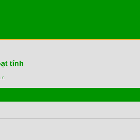
ạt tính
in