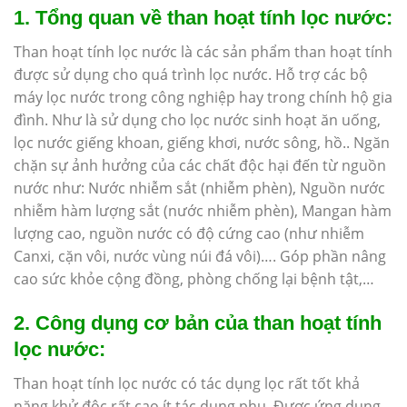
1. Tổng quan về than hoạt tính lọc nước:
Than hoạt tính lọc nước là các sản phẩm than hoạt tính
được sử dụng cho quá trình lọc nước. Hỗ trợ các bộ
máy lọc nước trong công nghiệp hay trong chính hộ gia
đình. Như là sử dụng cho lọc nước sinh hoạt ăn uống,
lọc nước giếng khoan, giếng khơi, nước sông, hồ.. Ngăn
chặn sự ảnh hưởng của các chất độc hại đến từ nguồn
nước như: Nước nhiễm sắt (nhiễm phèn), Nguồn nước
nhiễm hàm lượng sắt (nước nhiễm phèn), Mangan hàm
lượng cao, nguồn nước có độ cứng cao (như nhiễm
Canxi, cặn vôi, nước vùng núi đá vôi)…. Góp phần nâng
cao sức khỏe cộng đồng, phòng chống lại bệnh tật,…
2. Công dụng cơ bản của than hoạt tính
lọc nước:
Than hoạt tính lọc nước có tác dụng lọc rất tốt khả
năng khử độc rất cao,ít tác dụng phụ. Được ứng dụng