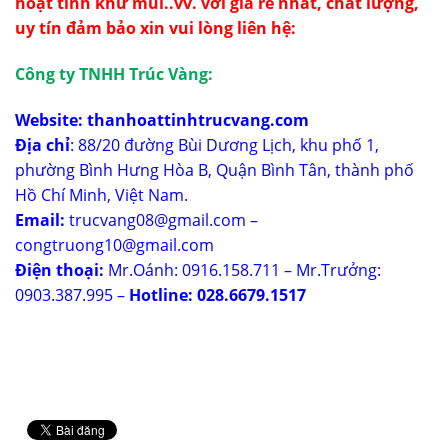
hoạt tính khử mùi..vv. với giá rẻ nhất, chất lượng,
uy tín đảm bảo xin vui lòng liên hệ:
Công ty TNHH Trúc Vàng:
Website:
thanhoattinhtrucvang.com
Địa chỉ
: 88/20 đường Bùi Dương Lịch, khu phố 1,
phường Bình Hưng Hòa B, Quận Bình Tân, thành phố
Hồ Chí Minh, Việt Nam.
Email:
trucvang08@gmail.com –
congtruong10@gmail.com
Điện thoại:
Mr.Oánh: 0916.158.711 – Mr.Trưởng:
0903.387.995 –
Hotline: 028.6679.1517