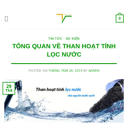
Skip
ADD ANYTHING HERE OR JUST REMOVE IT...
to
content
0
TIN TỨC - SỰ KIỆN
TỔNG QUAN VỀ THAN HOẠT TÍNH
LỌC NƯỚC
POSTED ON
THÁNG TÁM 29, 2019
BY
ADMIN
29
Th8