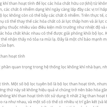
khí than hoạt tính để lọc các hóa chất hữu cơ (khí) từ khôn
an, các chất ô nhiễm dạng khí ngày càng lấp đầy các vị trí hấ
ộ lọc không còn có thể bẫy các chất ô nhiễm. Trên thực tế, 
phụ có thể thay thế các hóa chất có ái lực thấp hơn và ái lực 
 phụ thuộc nhiều vào điều kiện môi trường như nhiệt độ và
 các hóa chất khác nhau có thể được giải phóng khỏi bộ lọc. 
ó thể nhận thấy nó tỏa ra mùi lạ. Đây là một chỉ báo mạnh 
 của bạn.
than hoạt tính
ột phần quan trọng trong hệ thống lọc không khí nhà bạn, n
tính. Một số bộ lọc tuyên bố là bộ lọc than hoạt tính, như
hững thứ này sẽ không hiệu quả vì chúng trở nên bão hòa g
không khí than hoạt tính tốt sử dụng ít nhất 2 kg than hoạt 
o ra như nhau, và một số có thể có nhiều vị trí gắn kết (và 