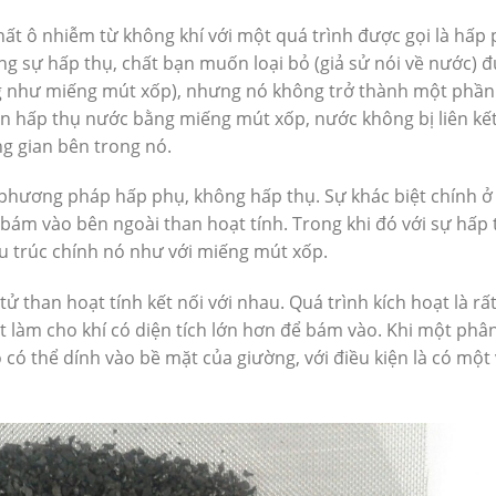
chất ô nhiễm từ không khí với một quá trình được gọi là hấp 
ong sự hấp thụ, chất bạn muốn loại bỏ (giả sử nói về nước) 
ng như miếng mút xốp), nhưng nó không trở thành một phần
ạn hấp thụ nước bằng miếng mút xốp, nước không bị liên kế
ng gian bên trong nó.
 phương pháp hấp phụ, không hấp thụ. Sự khác biệt chính ở
 bám vào bên ngoài than hoạt tính. Trong khi đó với sự hấp 
u trúc chính nó như với miếng mút xốp.
ử than hoạt tính kết nối với nhau. Quá trình kích hoạt là rấ
ặt làm cho khí có diện tích lớn hơn để bám vào. Khi một phâ
 có thể dính vào bề mặt của giường, với điều kiện là có một v