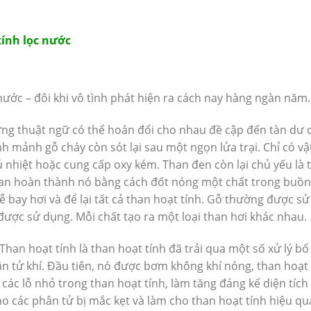
tính lọc nước
ước – đôi khi vô tình phát hiện ra cách nay hàng ngàn năm.
hững thuật ngữ có thể hoán đổi cho nhau đề cập đến tàn dư 
 mảnh gỗ cháy còn sót lại sau một ngọn lửa trại. Chỉ có vật
ủ nhiệt hoặc cung cấp oxy kém. Than đen còn lại chủ yếu là 
than hoàn thành nó bằng cách đốt nóng một chất trong buồ
ễ bay hơi và để lại tất cả than hoạt tính. Gỗ thường được s
ược sử dụng. Mỗi chất tạo ra một loại than hơi khác nhau.
han hoạt tính là than hoạt tính đã trải qua một số xử lý bổ
ân tử khí. Đầu tiên, nó được bơm không khí nóng, than hoạt 
các lỗ nhỏ trong than hoạt tính, làm tăng đáng kể diện tích
ho các phân tử bị mắc kẹt và làm cho than hoạt tính hiệu q