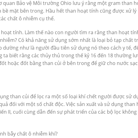
ơ quan Bảo vệ Môi trường Ohio lưu ý rằng một gram than h
h bề mặt bên trong. Hầu hết than hoạt tính cũng được xử lý
ác chất ô nhiễm cụ thể.
 hoạt tính. Làm thế nào con người tìm ra rằng than hoạt tín
ô nhiễm? Có khả năng sử dụng sớm nhất là loại bỏ tạp chất t
p dường như là người đầu tiên sử dụng nó theo cách y tế, để
 ta biết rằng các thủy thủ trong thế kỷ 16 đến 18 thường lư
ốt hoặc đốt bằng than củi ở bên trong để giữ cho nước sạ
ụng than củi để lọc ra một số loại khí chết người được sử d
quả đối với một số chất độc. Việc sản xuất và sử dụng than 
n II, cuối cùng dẫn đến sự phát triển của các bộ lọc không 
ính bẫy chất ô nhiễm khí?