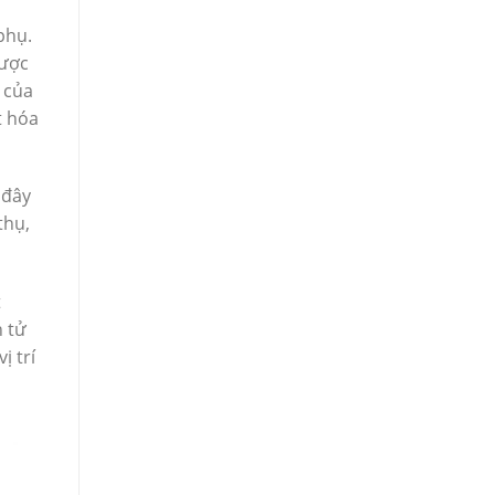
phụ.
được
 của
t hóa
 đây
thụ,
t
n tử
ị trí