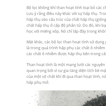
Bộ lọc không khí than hoạt tính loại bỏ các 
Lưu ý rằng điều này khác với sự hấp thụ. Tr
hấp thụ vào cấu trúc của chất hấp thụ (giố
chất hấp thụ ở cấp độ phân tử. Do đó, khi b
học với miếng xốp. Nó chỉ lấp đầy trong khô
Mặt khác, các bộ lọc than hoạt tính sử dụng
là trong quá trình hấp phụ các chất ô nhiễm
các chất ô nhiễm được hấp thụ bên trong cấ
Than hoạt tính là một mạng lưới các nguyên t
quan trọng bởi vì sự gia tăng diện tích bề m
của một số chất khí đi qua than hoạt tính, nó
hấp phụ mở.