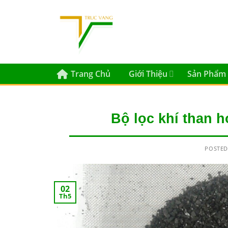
Skip
to
content
Trang Chủ
Giới Thiệu
Sản Phẩm
Bộ lọc khí than h
POSTE
02
Th5