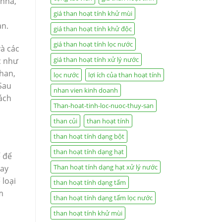
 nhà,
giá than hoạt tính khử mùi
ạn.
giá than hoạt tính khử độc
giá than hoạt tính lọc nước
và các
giá than hoạt tính xử lý nước
c như
than,
lọc nước
lợi ích của than hoạt tính
Sau
nhan vien kinh doanh
ách
Than-hoat-tinh-loc-nuoc-thuy-san
than củi
than hoạt tính
than hoạt tính dạng bột
than hoạt tính dạng hạt
ế để
Than hoạt tính dạng hạt xử lý nước
bay
loại
than hoạt tính dạng tấm
m
than hoạt tính dạng tấm lọc nước
than hoạt tính khử mùi