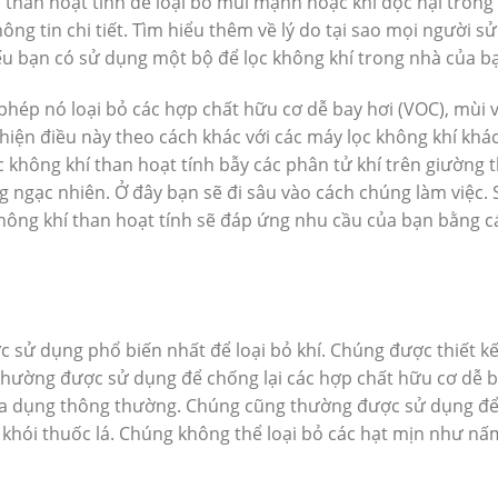
than hoạt tính để loại bỏ mùi mạnh hoặc khí độc hại trong
ng tin chi tiết. Tìm hiểu thêm về lý do tại sao mọi người sử
ếu bạn có sử dụng một bộ để lọc không khí trong nhà của b
 phép nó loại bỏ các hợp chất hữu cơ dễ bay hơi (VOC), mùi 
 hiện điều này theo cách khác với các máy lọc không khí khá
c không khí than hoạt tính bẫy các phân tử khí trên giường 
 ngạc nhiên. Ở đây bạn sẽ đi sâu vào cách chúng làm việc. 
không khí than hoạt tính sẽ đáp ứng nhu cầu của bạn bằng c
ợc sử dụng phổ biến nhất để loại bỏ khí. Chúng được thiết k
 thường được sử dụng để chống lại các hợp chất hữu cơ dễ 
ia dụng thông thường. Chúng cũng thường được sử dụng để 
 khói thuốc lá. Chúng không thể loại bỏ các hạt mịn như nấ