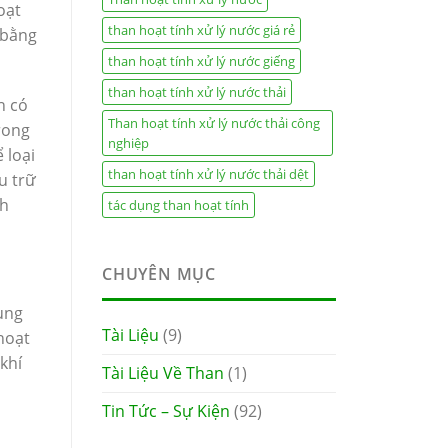
oạt
than hoạt tính xử lý nước giá rẻ
 bằng
than hoạt tính xử lý nước giếng
than hoạt tính xử lý nước thải
h có
Than hoạt tính xử lý nước thải công
rong
nghiệp
 loại
than hoạt tính xử lý nước thải dệt
u trữ
ch
tác dụng than hoạt tính
CHUYÊN MỤC
ụng
Tài Liệu
(9)
hoạt
khí
Tài Liệu Về Than
(1)
Tin Tức – Sự Kiện
(92)