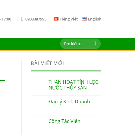
- 17:00
0903387995
Tiếng Việt
English
Tìm
kiếm:
BÀI VIẾT MỚI
THAN HOẠT TÍNH LỌC
NƯỚC THÚY SẢN
Đại Lý Kinh Doanh
Cộng Tác Viên