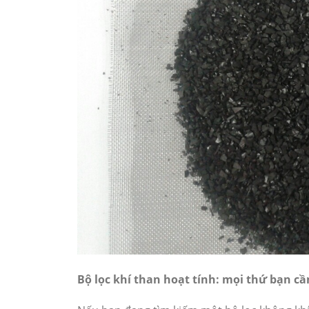
Bộ lọc khí than hoạt tính: mọi thứ bạn cầ