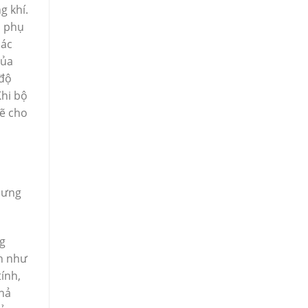
g khí.
p phụ
các
của
 độ
Khi bộ
mẽ cho
hưng
ng
ần như
tính,
khả