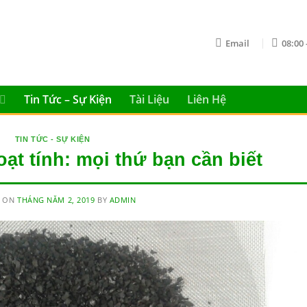
Email
08:00 
Tin Tức – Sự Kiện
Tài Liệu
Liên Hệ
TIN TỨC - SỰ KIỆN
oạt tính: mọi thứ bạn cần biết
D ON
THÁNG NĂM 2, 2019
BY
ADMIN