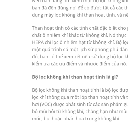
Nếu bạn đang tìm kiếm một bộ lọc không khí 
bạn đã đến đúng nơi để có được tất cả các thô
dụng máy lọc không khí than hoạt tính, và n
Than hoạt tính có các tính chất đặc biệt cho
chất ô nhiễm khí khác từ không khí. Nó thực
HEPA chỉ lọc ô nhiễm hạt từ không khí. Bộ lọ
một quá trình có một lịch sử phong phú đáng
đó, bạn có thể xem xét nếu sử dụng bộ lọc 
kiểm tra các ưu điểm và nhược điểm của nó.
Bộ lọc không khí than hoạt tính là gì?
Bộ lọc không khí than hoạt tính là bộ lọc đư
lọc khí thông qua một lớp than hoạt tính và
hơi (VOC) được phát sinh từ các sản phẩm g
bỏ mùi hôi từ không khí, chẳng hạn như mùi
mốc, bụi hoặc phấn hoa trong không khí.