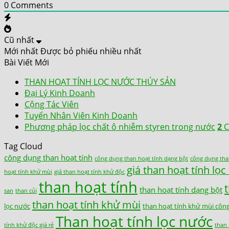
0
Comments
Cũ nhất
Mới nhất
Được bỏ phiếu nhiều nhất
Bài Viết Mới
THAN HOẠT TÍNH LỌC NƯỚC THÚY SẢN
Đại Lý Kinh Doanh
Cộng Tác Viên
Tuyển Nhân Viên Kinh Doanh
Phương pháp lọc chất ô nhiễm styren trong nước
2
C
Tag Cloud
công dụng than hoạt tính
công dụng than hoạt tính dạng bột
công dụng tha
giá than hoạt tính lọ
hoạt tính khử mùi
giá than hoạt tính khử độc
than hoạt tính
than hoạt tính dạng bột
san
than củi
than hoạt tính khử mùi
lọc nước
than hoạt tính khử mùi côn
Than hoạt tính lọc nước
tính khử độc giá rẻ
than 