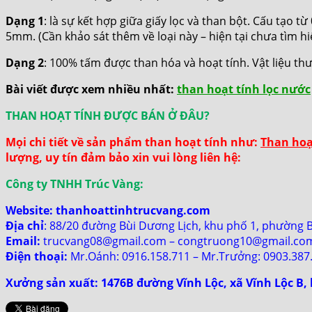
Dạng 1
: là sự kết hợp giữa giấy lọc và than bột. Cấu tạo từ
5mm. (Cần khảo sát thêm về loại này – hiện tại chưa tìm h
Dạng 2
: 100% tấm được than hóa và hoạt tính. Vật liệu t
Bài viết được xem nhiều nhất:
than hoạt tính lọc nước
THAN HOẠT TÍNH ĐƯỢC BÁN Ở ĐÂU?
Mọi chi tiết về sản phẩm than hoạt tính như:
Than hoạ
lượng, uy tín đảm bảo xin vui lòng liên hệ:
Công ty TNHH Trúc Vàng:
Website:
thanhoattinhtrucvang.com
Địa chỉ
: 88/20 đường Bùi Dương Lịch, khu phố 1, phường 
Email:
trucvang08@gmail.com – congtruong10@gmail.co
Điện thoại:
Mr.Oánh: 0916.158.711 – Mr.Trưởng: 0903.387
Xưởng sản xuất: 1476B đường Vĩnh Lộc, xã Vĩnh Lộc B