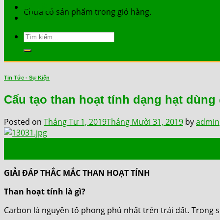
Tài Liệu
Chưa có sản phẩm trong giỏ hàng.
Liên Hệ
Tìm
kiếm:
Tin Tức - Sự Kiện
Cấu tạo than hoạt tính dạng hạt dùng
Posted on
Tháng Tư 1, 2019
Tháng Mười 31, 2019
by
admin
01
Th4
GIẢI ĐÁP THẮC MẮC THAN HOẠT TÍNH
Than hoạt tính là gì?
Carbon là nguyên tố phong phú nhất trên trái đất. Trong s