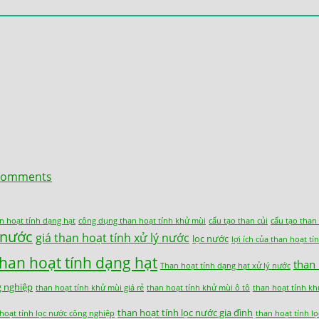
omments
n hoạt tính dạng hạt
công dụng than hoạt tính khử mùi
cấu tạo than củi
cấu tạo than
c nước
giá than hoạt tính xử lý nước
lọc nước
lợi ích của than hoạt tí
than hoạt tính dạng hạt
than
Than hoạt tính dạng hạt xử lý nước
g nghiệp
than hoạt tính khử mùi giá rẻ
than hoạt tính khử mùi ô tô
than hoạt tính kh
than hoạt tính lọc nước gia đình
hoạt tính lọc nước công nghiệp
than hoạt tính l