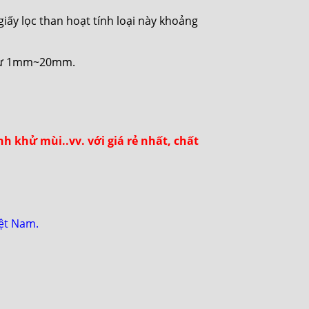
 giấy lọc than hoạt tính loại này khoảng
y từ 1mm~20mm.
h khử mùi..vv. với giá rẻ nhất, chất
iệt Nam.