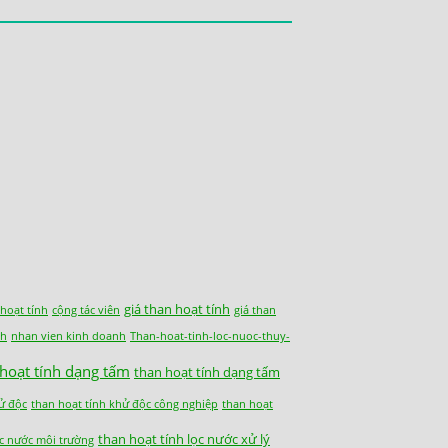
giá than hoạt tính
 hoạt tính
cộng tác viên
giá than
nh
nhan vien kinh doanh
Than-hoat-tinh-loc-nuoc-thuy-
 hoạt tính dạng tấm
than hoạt tính dạng tấm
ử độc
than hoạt tính khử độc công nghiệp
than hoạt
than hoạt tính lọc nước xử lý
ọc nước môi trường