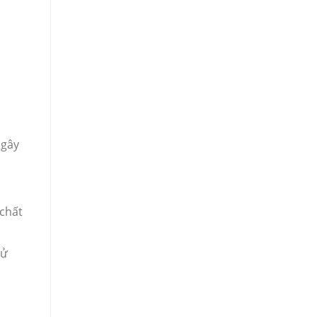
 gây
 chất
sử