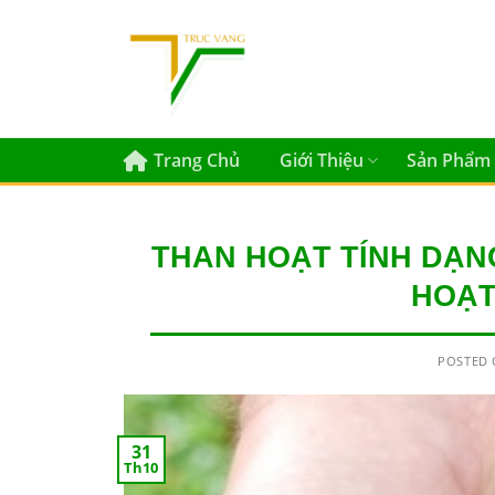
Skip
to
content
Trang Chủ
Giới Thiệu
Sản Phẩm
THAN HOẠT TÍNH DẠN
HOẠT
POSTED
31
Th10