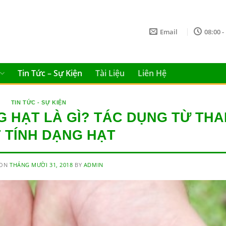
Email
08:00 -
Tin Tức – Sự Kiện
Tài Liệu
Liên Hệ
TIN TỨC - SỰ KIỆN
G HẠT LÀ GÌ? TÁC DỤNG TỪ THA
 TÍNH DẠNG HẠT
 ON
THÁNG MƯỜI 31, 2018
BY
ADMIN