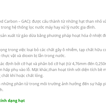
ted Carbon – GAC): được cấu thành từ những hạt than nhỏ v
trong hệ thống lọc nước máy hay xử lý nước gia đình.
c sản xuất từ gáo dừa bằng phương pháp hoạt hóa ở nhiệt đ
ọng trong việc loại bỏ các chất gây ô nhiễm, tạp chất hữu cơ
 thực vật và dioxin bị lẫn trong nước.
xác định bởi cỡ hạt và phân bố cỡ hạt (từ 4,76mm đến 0,25
 hấp phụ vào lỗ. Mặt khác,than hoạt tính với diện tích bề 
 chất khí hoặc chất lỏng.
và những phân tử trong môi trường ảnh hưởng đến sự hấp 
h.
tính dạng hạt