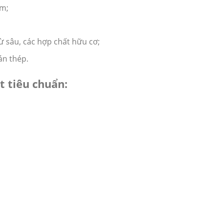
ẩm;
ừ sâu, các hợp chất hữu cơ;
án thép.
t tiêu chuẩn: