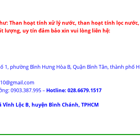
như:
Than hoạt tính
xử lý nước, than hoạt tính lọc nước,
ất lượng, uy tín đảm bảo xin vui lòng liên hệ:
hố 1, phường Bình Hưng Hòa B, Quận Bình Tân, thành phố H
g10@gmail.com
ởng: 0903.387.995 –
Hotline: 028.6679.1517
ã Vĩnh Lộc B, huyện Bình Chánh, TPHCM