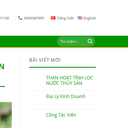
 17:00
0903387995
Tiếng Việt
English
Tìm
kiếm:
BÀI VIẾT MỚI
N
THAN HOẠT TÍNH LỌC
NƯỚC THÚY SẢN
Đại Lý Kinh Doanh
Cộng Tác Viên