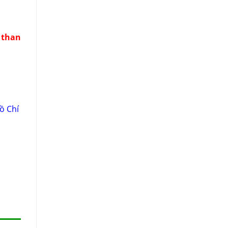
 than
ồ Chí