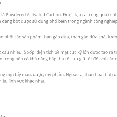
ấu…
h là Powdered Activated Carbon. Được tạo ra trong quá trìn
h dạng bột được sử dụng phổ biến trong ngành công nghiệ
ân phối các sản phẩm than gáo dừa, than gáo dừa chất lượ
t cấu nhiều lỗ xốp, diện tích bề mặt cực kỳ lớn được tạo ra 
 trong nên có khả năng hấp thụ tối lưu giữ tốt đối với các 
ụng mịn tẩy màu, dược, mỹ phẩm. Ngoài ra, than hoạt tính 
iều lĩnh vực khác nhau.