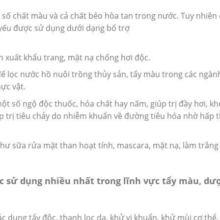
số chất màu và cả chất béo hòa tan trong nước. Tuy nhiên d
 yếu được sử dụng dưới dạng bổ trợ
n xuất khẩu trang, mặt nạ chống hơi độc.
ể lọc nước hồ nuôi trồng thủy sản, tẩy màu trong các ngàn
ực vật.
ột số ngộ độc thuốc, hóa chất hay nấm, giúp trị đầy hơi, kh
p trị tiêu chảy do nhiễm khuẩn về đường tiêu hóa nhờ hấp t
hư sữa rửa mặt than hoạt tính, mascara, mặt nạ, làm trắng
c sử dụng nhiều nhất trong lĩnh vực tẩy màu, dư
 dụng tẩy độc, thanh lọc da, khử vi khuẩn, khử mùi cơ thể.