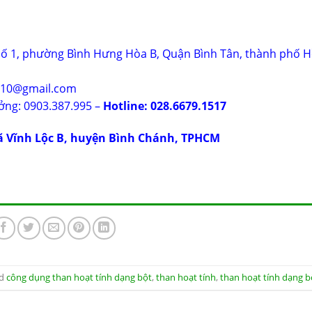
hố 1, phường Bình Hưng Hòa B, Quận Bình Tân, thành phố H
g10@gmail.com
ởng: 0903.387.995 –
Hotline: 028.6679.1517
ã Vĩnh Lộc B, huyện Bình Chánh, TPHCM
ed
công dụng than hoạt tính dạng bột
,
than hoạt tính
,
than hoạt tính dạng b