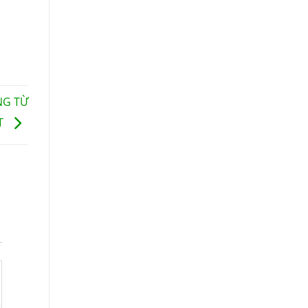
NG TỪ
T
p