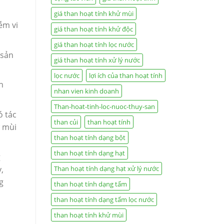
giá than hoạt tính khử mùi
ễm vi
giá than hoạt tính khử độc
giá than hoạt tính lọc nước
 sản
giá than hoạt tính xử lý nước
lọc nước
lợi ích của than hoạt tính
n
nhan vien kinh doanh
Than-hoat-tinh-loc-nuoc-thuy-san
ó tác
than củi
than hoạt tính
ử mùi
than hoạt tính dạng bột
than hoạt tính dạng hạt
g
,
Than hoạt tính dạng hạt xử lý nước
g
than hoạt tính dạng tấm
than hoạt tính dạng tấm lọc nước
than hoạt tính khử mùi