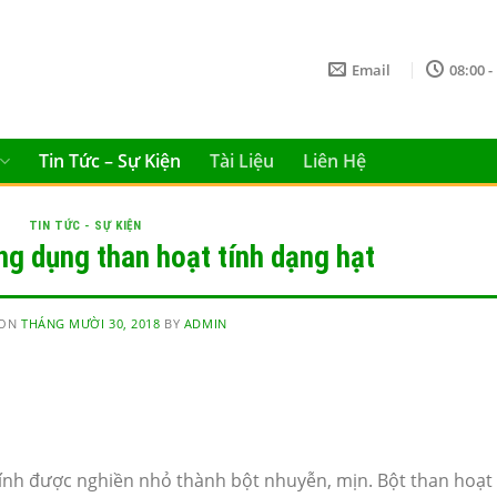
Email
08:00 -
Tin Tức – Sự Kiện
Tài Liệu
Liên Hệ
TIN TỨC - SỰ KIỆN
g dụng than hoạt tính dạng hạt
 ON
THÁNG MƯỜI 30, 2018
BY
ADMIN
tính được nghiền nhỏ thành bột nhuyễn, mịn. Bột than hoạt