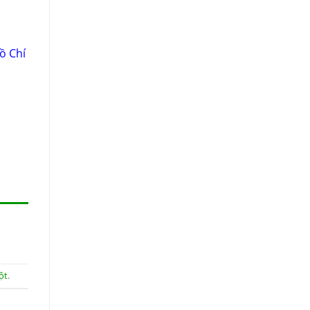
ồ Chí
ột
.