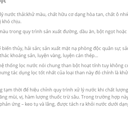
bột
 lý nước thải:khử màu, chất hữu cơ dạng hòa tan, chất ô nhi
ị khó chịu.
màu trong quy trình sản xuất đường, dầu ăn, bột ngọt hoặc
biến thủy, hải sản; sản xuất mặt nạ phòng độc quân sự; sả
i thác khoáng sản, luyện vàng, luyện cán thép…
ệ thống lọc nước nói chung than bột hoạt tính tuy không c
ưng tác dụng lọc tốt nhất của loại than này đó chính là kh
 tạm thời để hiệu chỉnh quy trình xử lý nước khi chất lượn
tăng mùi, vị, hàm lượng thuốc trừ sâu. Trong trường hợp này
phản ứng – keo tụ và lắng, được tách ra khỏi nước dưới dạn