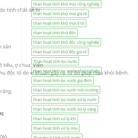
than hoạt tính khử mùi công nghiệp
o tính chất dễ bị
than hoạt tính khử mùi giá rẻ
than hoạt tính khử mùi ô tô
than hoạt tính khử độc
than hoạt tính khử độc công nghiệp
h sản
than hoạt tính khử độc giá rẻ
Than hoạt tính lọc nước
ó tiêu, ợ chua. Viên
than hoạt tính lọc nước công nghiệp
hụ độc tố do vi khuẩn gây ra, từ đó giúp mau khỏi bệnh.
than hoạt tính lọc nước gia đình
than hoạt tính lọc nước môi trường
 răng,
than hoạt tính lọc nước xử lý nước
than hoạt tính lọc nước xử lý vàng
ợc
than hoạt tính xử lý khí
than hoạt tính xử lý mùi
 Nó
Than hoạt tính xử lý nước