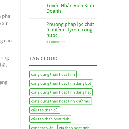
Tuyển Nhân Viên Kinh
Doanh
h pha
p xử
Phương pháp lọc chất
ô nhiễm styren trong
nước
ng cao
2
Comments
trong
TAG CLOUD
chất
công dụng than hoạt tính
dạng
công dụng than hoạt tính dạng bột
công dụng than hoạt tính dạng hạt
công dụng than hoạt tính khử mùi
cấu tạo than củi
cấu tạo than hoạt tính
cộng tác viên
giá than hoạt tính